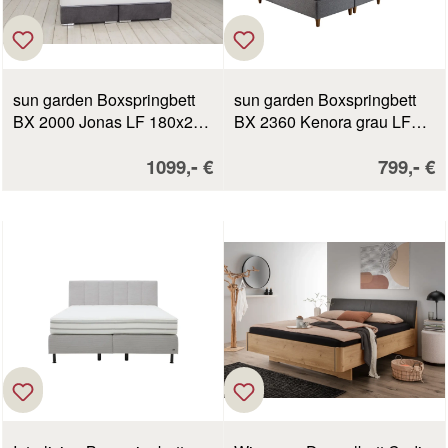
sun garden Boxspringbett
sun garden Boxspringbett
BX 2000 Jonas LF 180x200
BX 2360 Kenora grau LF
cm hellgrau
ca. 180 x 200 cm
Verkaufspreis:
Verkaufs
-
-
1099,
€
799,
€