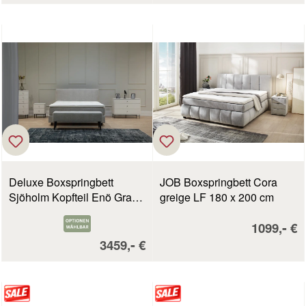
Deluxe Boxspringbett
JOB Boxspringbett Cora
Sjöholm Kopfteil Enö Grau
greige LF 180 x 200 cm
LF 180 x 200 cm
Verkaufsp
-
1099,
€
Verkaufspreis:
-
3459,
€