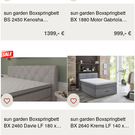
sun garden Boxspringbett
sun garden Boxspringbett
BS 2450 Kenosha
BX 1880 Motor Gabriola
dunkelgrau LF 180 x 200
taupe LF 120 x 200 cm
Verkaufspreis:
Verkaufs
-
-
1399,
€
999,
€
cm
sun garden Boxspringbett
sun garden Boxspringbett
BX 2460 Davie LF 180 x
BX 2640 Krems LF 140 x
200 cm silber
200 cm silber