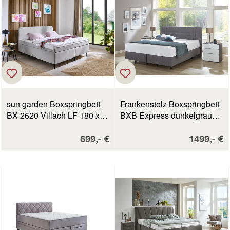
sun garden Boxspringbett
Frankenstolz Boxspringbett
BX 2620 Villach LF 180 x
BXB Express dunkelgrau
200 cm silber
LF 180 x 200 cm
Verkaufspreis:
Verkaufsp
-
-
699,
€
1499,
€