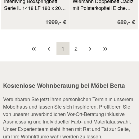
Interliving Boxspringbett
Wiemann Doppelbett Cadiz
Serie IL 1418 LF 180 x 200
mit Polsterkopfteil Eiche
cm Feincord hellgrau
Bianco Dekor LF 180 x 200
Verkaufspreis:
Verkaufs
-
-
1999,
€
689,
€
cm
Seite
Seite
1
2
Kostenlose Wohnberatung bei Möbel Berta
Vereinbaren Sie jetzt Ihren persönlichen Termin in unserem
Möbelhaus und lassen Sie sich inspirieren. Profitieren Sie
von unserer unverbindlichen Vor-Ort-Beratung inklusive
Ausmessung und individueller Farb- und Materialauswahl.
Unser Expertenteam steht Ihnen mit Rat und Tat zur Seite,
um Ihre Wohnträume wahr werden zu lassen.