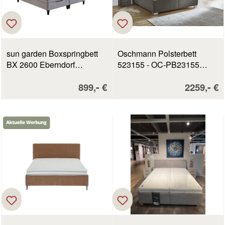
sun garden Boxspringbett
Oschmann Polsterbett
BX 2600 Eberndorf
523155 - OC-PB23155
silbergrau LF 180 x 200 cm
anthrazit LF ca. 200 x 200
Verkaufspreis:
Verkaufsp
-
-
899,
€
2259,
€
cm