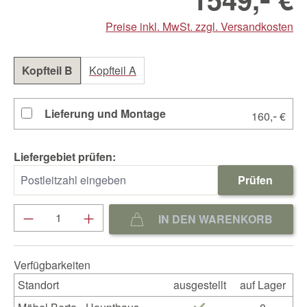
Preise inkl. MwSt. zzgl. Versandkosten
Kopfteil B
Kopfteil A
Lieferung und Montage
-
160,
€
Liefergebiet prüfen:
Prüfen
Produkt Anzahl: Gib den gewünschten We
IN DEN WARENKORB
Verfügbarkeiten
Standort
ausgestellt
auf Lager