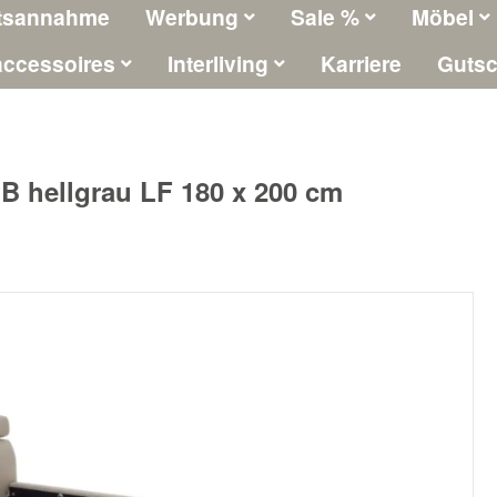
tsannahme
Werbung
Sale %
Möbel
ccessoires
Interliving
Karriere
Gutsc
 B hellgrau LF 180 x 200 cm