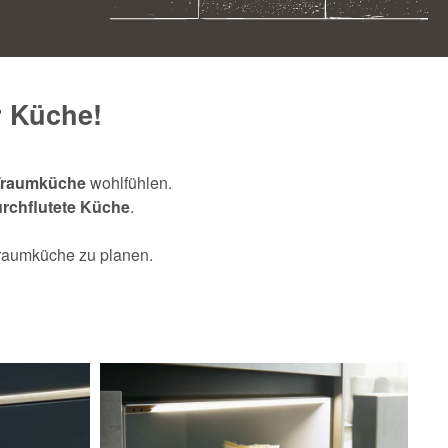
r Küche!
Traumküche
wohlfühlen.
urchflutete
Küche
.
Traumküche zu planen.