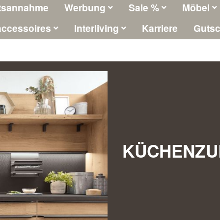
tsannahme
Werbung
Sale %
Möbel
ccessoires
Interliving
Karriere
Gutsc
KÜCHENZU