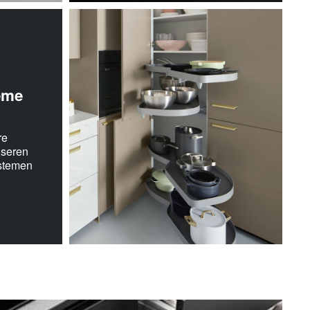
eme
re
nseren
stemen