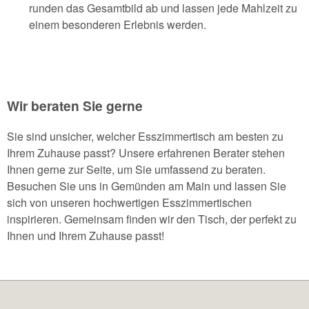
runden das Gesamtbild ab und lassen jede Mahlzeit zu
einem besonderen Erlebnis werden.
Wir beraten Sie gerne
Sie sind unsicher, welcher Esszimmertisch am besten zu
Ihrem Zuhause passt? Unsere erfahrenen Berater stehen
Ihnen gerne zur Seite, um Sie umfassend zu beraten.
Besuchen Sie uns in Gemünden am Main und lassen Sie
sich von unseren hochwertigen Esszimmertischen
inspirieren. Gemeinsam finden wir den Tisch, der perfekt zu
Ihnen und Ihrem Zuhause passt!