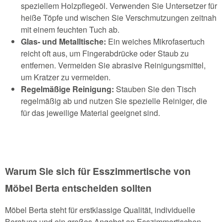
speziellem Holzpflegeöl. Verwenden Sie Untersetzer für
heiße Töpfe und wischen Sie Verschmutzungen zeitnah
mit einem feuchten Tuch ab.
Glas- und Metalltische:
Ein weiches Mikrofasertuch
reicht oft aus, um Fingerabdrücke oder Staub zu
entfernen. Vermeiden Sie abrasive Reinigungsmittel,
um Kratzer zu vermeiden.
Regelmäßige Reinigung:
Stauben Sie den Tisch
regelmäßig ab und nutzen Sie spezielle Reiniger, die
für das jeweilige Material geeignet sind.
Warum Sie sich für Esszimmertische von
Möbel Berta entscheiden sollten
Möbel Berta steht für erstklassige Qualität, individuelle
Beratung und ein großes Angebot an Esszimmertischen.