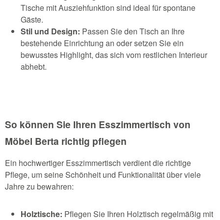
Tische mit Ausziehfunktion sind ideal für spontane
Gäste.
Stil und Design:
Passen Sie den Tisch an Ihre
bestehende Einrichtung an oder setzen Sie ein
bewusstes Highlight, das sich vom restlichen Interieur
abhebt.
So können Sie Ihren Esszimmertisch von
Möbel Berta richtig pflegen
Ein hochwertiger Esszimmertisch verdient die richtige
Pflege, um seine Schönheit und Funktionalität über viele
Jahre zu bewahren:
Holztische:
Pflegen Sie Ihren Holztisch regelmäßig mit