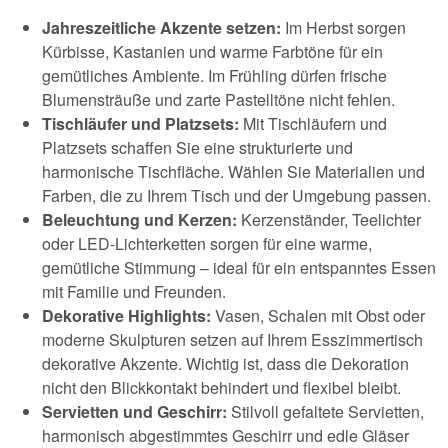
Jahreszeitliche Akzente setzen:
Im Herbst sorgen
Kürbisse, Kastanien und warme Farbtöne für ein
gemütliches Ambiente. Im Frühling dürfen frische
Blumensträuße und zarte Pastelltöne nicht fehlen.
Tischläufer und Platzsets:
Mit Tischläufern und
Platzsets schaffen Sie eine strukturierte und
harmonische Tischfläche. Wählen Sie Materialien und
Farben, die zu Ihrem Tisch und der Umgebung passen.
Beleuchtung und Kerzen:
Kerzenständer, Teelichter
oder LED-Lichterketten sorgen für eine warme,
gemütliche Stimmung – ideal für ein entspanntes Essen
mit Familie und Freunden.
Dekorative Highlights:
Vasen, Schalen mit Obst oder
moderne Skulpturen setzen auf Ihrem Esszimmertisch
dekorative Akzente. Wichtig ist, dass die Dekoration
nicht den Blickkontakt behindert und flexibel bleibt.
Servietten und Geschirr:
Stilvoll gefaltete Servietten,
harmonisch abgestimmtes Geschirr und edle Gläser