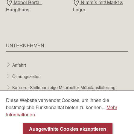
Möbel Berta -
Nimm´s mit! Markt &
Haupthaus
Lager
UNTERNEHMEN
Anfahrt
Öffnungszeiten
Karriere: Stellenanzeige Mitarbeiter Möbelauslieferung
Karriere bei Möbel Berta
Diese Website verwendet Cookies, um Ihnen die
bestmögliche Funktionalität bieten zu können...
Mehr
Bewerbungsformular
Informationen
.
Über uns
Ausgewählte Cookies akzeptieren