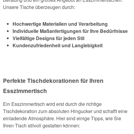
Unsere Tische überzeugen durch:
Hochwertige Materialien und Verarbeitung
Individuelle Maßanfertigungen für Ihre Bedürfnisse
Vielfältige Designs für jeden Stil
Kundenzufriedenheit und Langlebigkeit
Perfekte Tischdekorationen für Ihren
Esszimmertisch
Ein Esszimmertisch wird erst durch die richtige
Tischdekoration zum absoluten Hingucker und schafft eine
einladende Atmosphäre. Hier sind einige Tipps, wie Sie
Ihren Tisch stilvoll gestalten können: