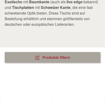
Esstische
mit
Baumkante
(auch als
live edge
bekannt)
und
Tischplatten
mit
Schweizer Kante
, die eine fast
schwebende Optik bieten. Diese Tische sind auf
Bestellung erhältlich und stammen größtenteils von
deutschen oder europäischen Lieferanten.
Produkte filtern