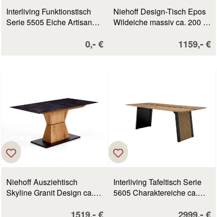
Interliving Funktionstisch
Niehoff Design-Tisch Epos
Serie 5505 Eiche Artisan
Wildeiche massiv ca. 200 x
NB ca. 90 x 130 (178)cm
100 cm
Verkaufspreis:
Verkaufsp
-
-
0,
€
1159,
€
Niehoff Ausziehtisch
Interliving Tafeltisch Serie
Skyline Granit Design ca.
5605 Charaktereiche ca.
180(220) x 90 cm
220 x 100 cm
Verkaufspreis:
Verkaufsp
-
-
1519,
€
2999,
€