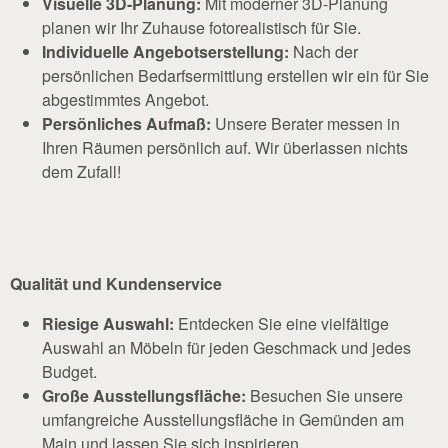
Visuelle 3D-Planung:
Mit moderner 3D-Planung
planen wir Ihr Zuhause fotorealistisch für Sie.
Individuelle Angebotserstellung:
Nach der
persönlichen Bedarfsermittlung erstellen wir ein für Sie
abgestimmtes Angebot.
Persönliches Aufmaß:
Unsere Berater messen in
Ihren Räumen persönlich auf. Wir überlassen nichts
dem Zufall!
Qualität und Kundenservice
Riesige Auswahl:
Entdecken Sie eine vielfältige
Auswahl an Möbeln für jeden Geschmack und jedes
Budget.
Große Ausstellungsfläche:
Besuchen Sie unsere
umfangreiche Ausstellungsfläche in Gemünden am
Main und lassen Sie sich inspirieren.