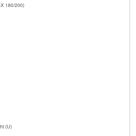
BX 180/200)
t (U)