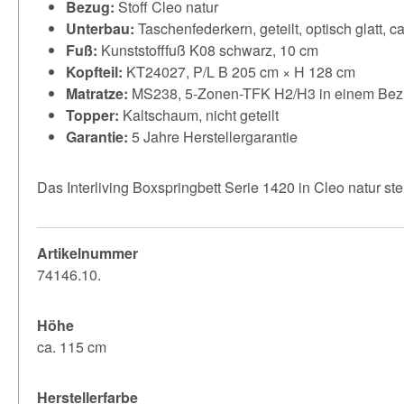
Bezug:
Stoff Cleo natur
Unterbau:
Taschenfederkern, geteilt, optisch glatt, 
Fuß:
Kunststofffuß K08 schwarz, 10 cm
Kopfteil:
KT24027, P/L B 205 cm × H 128 cm
Matratze:
MS238, 5-Zonen-TFK H2/H3 in einem Be
Topper:
Kaltschaum, nicht geteilt
Garantie:
5 Jahre Herstellergarantie
Das Interliving Boxspringbett Serie 1420 in Cleo natur st
Artikelnummer
74146.10.
Höhe
ca. 115 cm
Herstellerfarbe