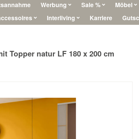
tsannahme
Werbung
Sale %
Möbel
ccessoires
Interliving
Karriere
Gutsc
mit Topper natur LF 180 x 200 cm