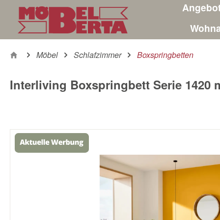
Angebo
m Hauptinhalt springen
Zur Suche springen
Zur Hauptnavigation springen
Wohna
Möbel
Schlafzimmer
Boxspringbetten
Interliving Boxspringbett Serie 1420 
Bildergalerie überspringen