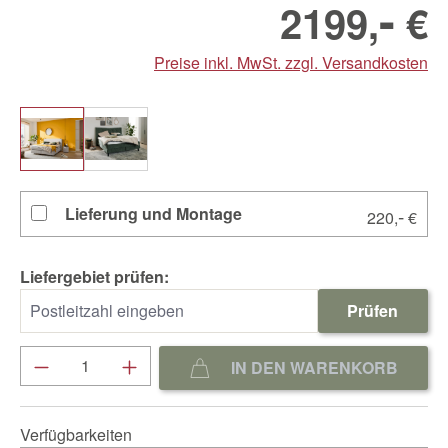
-
2199,
€
Preise inkl. MwSt. zzgl. Versandkosten
Lieferung und Montage
-
220,
€
Liefergebiet prüfen:
Prüfen
Produkt Anzahl: Gib den gewünschten We
IN DEN WARENKORB
Verfügbarkeiten