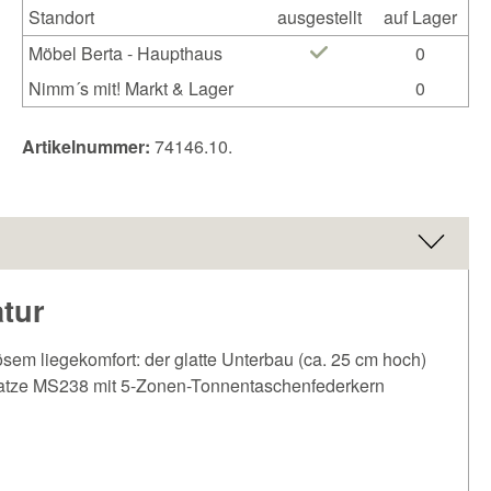
Standort
ausgestellt
auf Lager
Möbel Berta - Haupthaus
0
Nimm´s mit! Markt & Lager
0
Artikelnummer:
74146.10.
atur
sem liegekomfort: der glatte Unterbau (ca. 25 cm hoch)
tratze MS238 mit 5-Zonen-Tonnentaschenfederkern