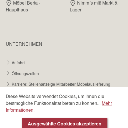
Möbel Berta -
Nimm´s mit! Markt &
Haupthaus
Lager
UNTERNEHMEN
Anfahrt
Öffnungszeiten
Karriere: Stellenanzeige Mitarbeiter Möbelauslieferung
Karriere bei Möbel Berta
Diese Website verwendet Cookies, um Ihnen die
bestmögliche Funktionalität bieten zu können...
Mehr
Bewerbungsformular
Informationen
.
Über uns
Ausgewählte Cookies akzeptieren