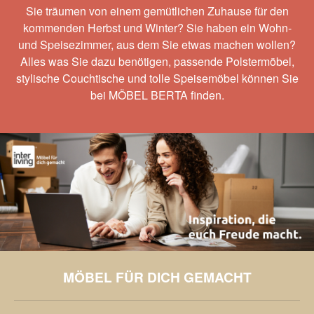
Sie träumen von einem gemütlichen Zuhause für den
kommenden Herbst und Winter? Sie haben ein Wohn-
und Speisezimmer, aus dem Sie etwas machen wollen?
Alles was Sie dazu benötigen, passende Polstermöbel,
stylische Couchtische und tolle Speisemöbel können Sie
bei MÖBEL BERTA finden.
MÖBEL FÜR DICH GEMACHT