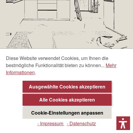
Diese Website verwendet Cookies, um Ihnen die
bestmögliche Funktionalität bieten zu können...
Mehr
Informationen
.
Accessoires und Deko-Ideen
Ausgewählte Cookies akzeptieren
Alle Cookies akzeptieren
Aktuelle Trends. Garantiert beste Preise. Aktuelle
Wohntrends, und Accessoires sowie das passende
Cookie-Einstellungen anpassen
Küchenzubehör. Ob für dich selber oder für einen ganz
- Impressum
- Datenschutz
besonderen Menschen zum verschenken. Lassen Sie