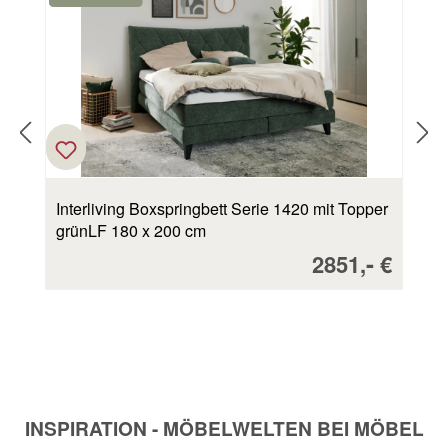
Interliving Boxspringbett Serie 1420 mit Topper
natur LF 180 x 200 cm
spreis:
Verkaufsprei
-
€
2199,
€
INSPIRATION - MÖBELWELTEN BEI MÖBEL