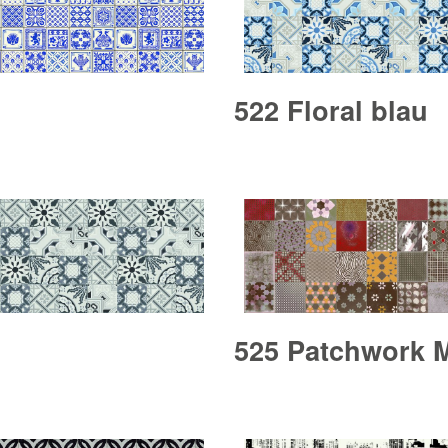
522 Floral blau
525 Patchwork M