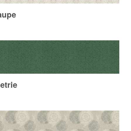
aupe
etrie