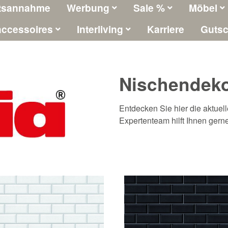
tsannahme
Werbung
Sale %
Möbel
ccessoires
Interliving
Karriere
Gutsc
Nischendek
Entdecken Sie hier die aktuel
Expertenteam hilft Ihnen gern