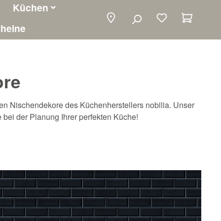
Küchen
Warenko
heine
ore
len Nischendekore des Küchenherstellers nobilia. Unser
e bei der Planung Ihrer perfekten Küche!