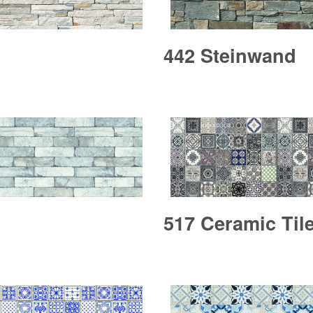
442 Steinwand
517 Ceramic Til