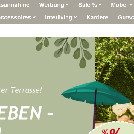
tsannahme
Werbung
Sale %
Möbel
ccessoires
Interliving
Karriere
Gutsc