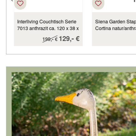
Interliving Couchtisch Serie
Siena Garden Stap
7013 anthrazit ca. 120 x 38 x
Cortina natur/anthr
60cm(LC Garden
ufspreis:
Verkaufspreis:
-
€
129,
€
Regulärer Preis:
-
199,
€
Couchtisch, 120 x 38 x 60
cm Interliving-7013)