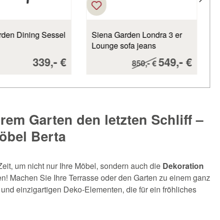
rden Dining Sessel
Siena Garden Londra 3 er
Lounge sofa jeans
grau/anthrazit matt 193 cm
Verkaufspreis:
-
Verkaufspre
-
339,
€
549,
€
Regulärer Preis:
-
850,
€
breit
hrem Garten den letzten Schliff –
öbel Berta
 Zeit, um nicht nur Ihre Möbel, sondern auch die
Dekoration
! Machen Sie Ihre Terrasse oder den Garten zu einem ganz
 und einzigartigen Deko-Elementen, die für ein fröhliches