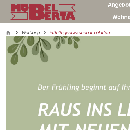
Angebo
m Hauptinhalt springen
Zur Suche springen
Zur Hauptnavigation springen
Wohna
Werbung
Frühlingserwachen im Garten