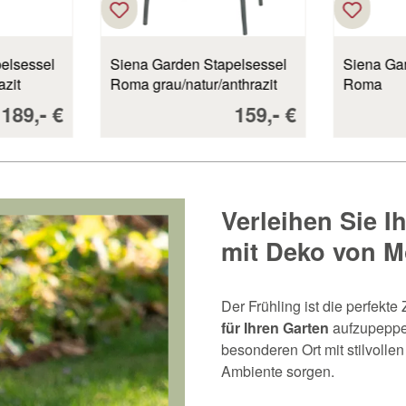
elsessel
Siena Garden Stapelsessel
Siena Ga
azit
Roma grau/natur/anthrazit
Roma
Verkaufspreis:
-
Verkaufspreis:
-
189,
€
159,
€
Verleihen Sie I
mit Deko von M
Der Frühling ist die perfekte
für Ihren Garten
aufzupeppen
besonderen Ort mit stilvollen
Ambiente sorgen.