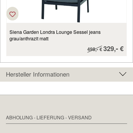
Siena Garden Londra Lounge Sessel jeans
grau/anthrazit matt
Verkaufsp
-
329,
€
Regulärer Preis:
-
498,
€
Hersteller Informationen
ABHOLUNG - LIEFERUNG - VERSAND