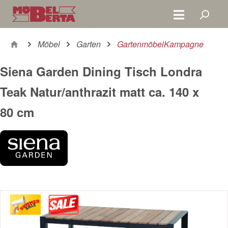
Zum Hauptinhalt springen
Möbel
Garten
GartenmöbelKampagne
Siena Garden Dining Tisch Londra
Teak Natur/anthrazit matt ca. 140 x
80 cm
Bildergalerie überspringen