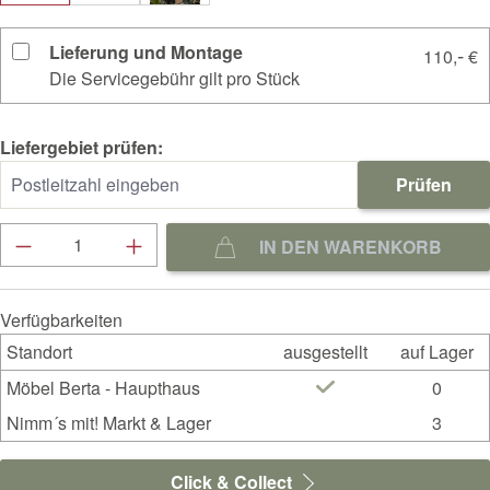
Lieferung und Montage
-
110,
€
Die Servicegebühr gilt pro Stück
Liefergebiet prüfen:
Prüfen
Produkt Anzahl: Gib den gewünschten Wert ein
IN DEN WARENKORB
Verfügbarkeiten
Standort
ausgestellt
auf Lager
Möbel Berta - Haupthaus
0
Nimm´s mit! Markt & Lager
3
Click & Collect