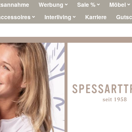
tsannahme
Werbung
Sale %
Möbel
ccessoires
Interliving
Karriere
Gutsc