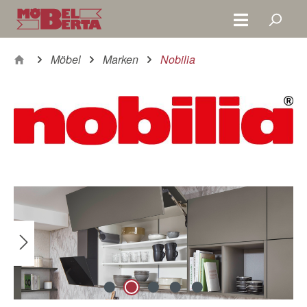
Zum Hauptinhalt springen
Möbel
Marken
Nobilia
Bildergalerie überspringen