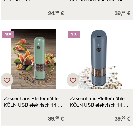
schwarz
Verkaufspreis:
Verkauf
24,
€
39,
€
99
99
Neu
Neu
Zassenhaus Pfeffermühle
Zassenhaus Pfeffermühle
KÖLN USB elektrisch 14 cm
KÖLN USB elektrisch 14 cm
grün
blau
Verkaufspreis:
Verkauf
39,
€
39,
€
99
99