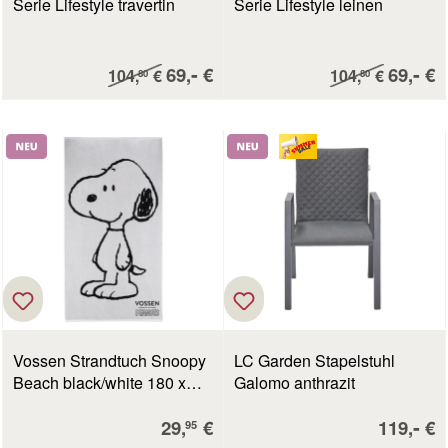
Serie Lifestyle travertin
Serie Lifestyle leinen
Verkaufspreis:
Verkau
-
-
Regulärer Preis:
69,
€
Regulärer Preis:
69,
€
104,
€
104,
€
80
80
Neu
Neu
Vossen Strandtuch Snoopy
LC Garden Stapelstuhl
Beach black/white 180 x
Galomo anthrazit
100 cm
Verkaufspreis:
Verkaufs
-
29,
€
119,
€
95