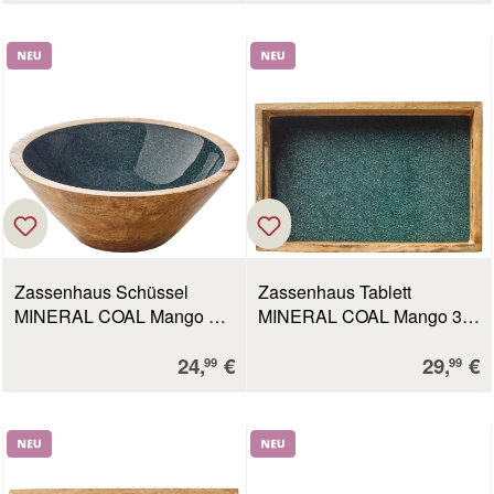
Neu
Neu
Zassenhaus Schüssel
Zassenhaus Tablett
MINERAL COAL Mango Ø
MINERAL COAL Mango 30
20 cm x 8 cm
5 x 20 x 5 5 cm
Verkaufspreis:
Verkauf
24,
€
29,
€
99
99
Neu
Neu