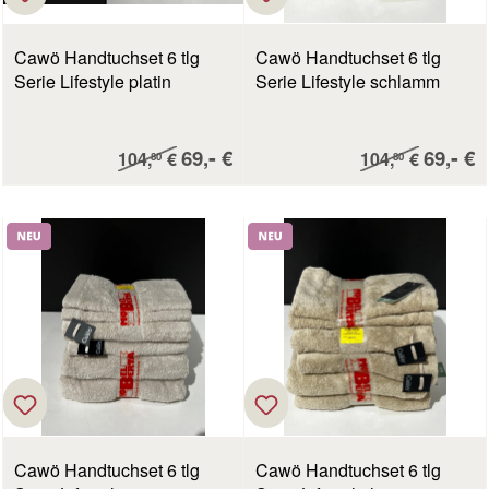
Cawö Handtuchset 6 tlg
Cawö Handtuchset 6 tlg
Serie Lifestyle platin
Serie Lifestyle schlamm
Verkaufspreis:
Verkau
-
-
Regulärer Preis:
69,
€
Regulärer Preis:
69,
€
104,
€
104,
€
80
80
Neu
Neu
Cawö Handtuchset 6 tlg
Cawö Handtuchset 6 tlg