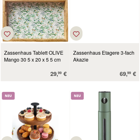
Zassenhaus Tablett OLIVE
Zassenhaus Etagere 3-fach
Mango 30 5 x 20 x 5 5 cm
Akazie
Verkaufspreis:
Verkauf
29,
€
69,
€
99
99
Neu
Neu