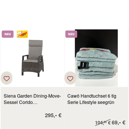
Neu
Neu
Siena Garden Dining-Move-
Cawö Handtuchset 6 tlg
Sessel Corido
Serie Lifestyle seegrün
antzrazit/grau
Verkaufspreis:
-
295,
€
Verkau
-
Regulärer Preis:
69,
€
104,
€
80