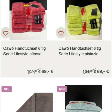
Cawö Handtuchset 6 tlg
Cawö Handtuchset 6 tlg
Serie Lifestyle altrose
Serie Lifestyle pistazie
Verkaufspreis:
Verkau
-
-
Regulärer Preis:
69,
€
Regulärer Preis:
69,
€
104,
€
104,
€
80
80
Neu
Neu