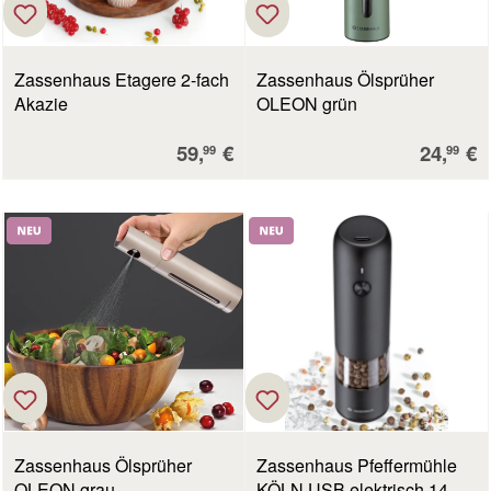
Zassenhaus Etagere 2-fach
Zassenhaus Ölsprüher
Akazie
OLEON grün
Verkaufspreis:
Verkauf
59,
€
24,
€
99
99
Neu
Neu
Zassenhaus Ölsprüher
Zassenhaus Pfeffermühle
OLEON grau
KÖLN USB elektrisch 14 cm