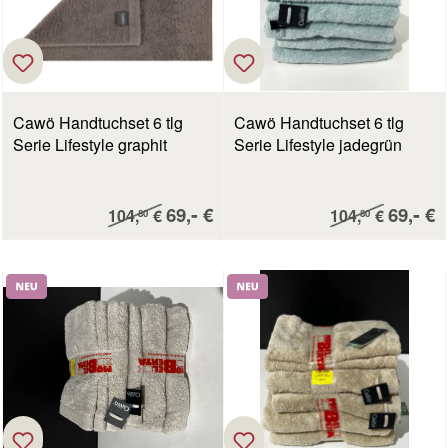
Cawö Handtuchset 6 tlg
Cawö Handtuchset 6 tlg
Serie Lifestyle graphit
Serie Lifestyle jadegrün
Verkaufspreis:
Verkau
-
-
Regulärer Preis:
69,
€
Regulärer Preis:
69,
€
104,
€
104,
€
80
80
Neu
Neu