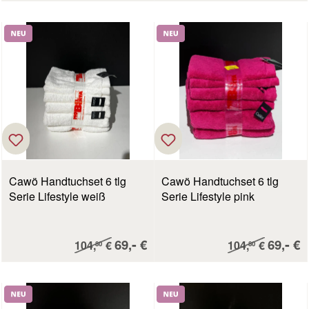
Neu
Neu
Cawö Handtuchset 6 tlg
Cawö Handtuchset 6 tlg
Serie Lifestyle weiß
Serie Lifestyle pink
Verkaufspreis:
Verkau
-
-
Regulärer Preis:
69,
€
Regulärer Preis:
69,
€
104,
€
104,
€
80
80
Neu
Neu