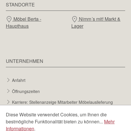
STANDORTE
Möbel Berta -
Nimm´s mit! Markt &
Haupthaus
Lager
UNTERNEHMEN
Anfahrt
Öffnungszeiten
Karriere: Stellenanzeige Mitarbeiter Möbelauslieferung
Karriere bei Möbel Berta
Diese Website verwendet Cookies, um Ihnen die
bestmögliche Funktionalität bieten zu können...
Mehr
Bewerbungsformular
Informationen
.