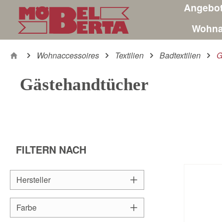
Angebo
m Hauptinhalt springen
Zur Suche springen
Zur Hauptnavigation springen
Wohna
Wohnaccessoires
Textilien
Badtextilien
G
Gästehandtücher
FILTERN NACH
Hersteller
Farbe