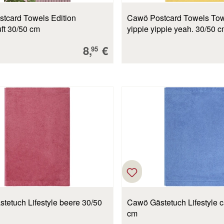
tcard Towels Edition
Cawö Postcard Towels Tow
uft 30/50 cm
yippie yippie yeah. 30/50 
Verkaufspreis:
8,
€
95
tetuch Lifestyle beere 30/50
Cawö Gästetuch Lifestyle c
cm