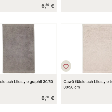
Verkaufspreis:
6,
€
50
etuch Lifestyle graphit 30/50
Cawö Gästetuch Lifestyle tr
30/50 cm
Verkaufspreis:
6,
€
50