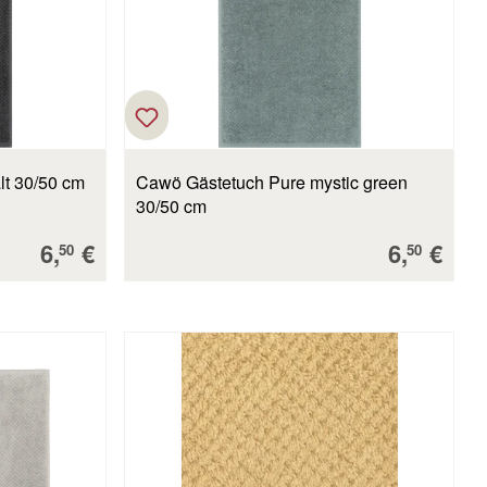
t 30/50 cm
Cawö Gästetuch Pure mystic green
30/50 cm
Verkaufspreis:
Verkaufs
6,
€
6,
€
50
50