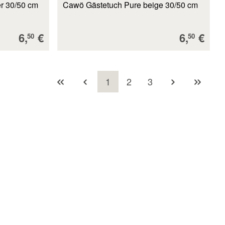
r 30/50 cm
Cawö Gästetuch Pure beige 30/50 cm
Verkaufspreis:
Verkaufs
6,
€
6,
€
50
50
Seite
Seite
Seite
1
2
3