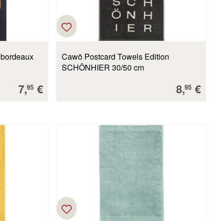
 bordeaux
Cawö Postcard Towels Edition
SCHÖNHIER 30/50 cm
Verkaufspreis:
Verkaufs
7,
€
8,
€
95
95