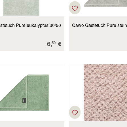
tetuch Pure eukalyptus 30/50
Cawö Gästetuch Pure stein
Verkaufspreis:
6,
€
50