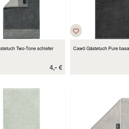
tetuch Two-Tone schiefer
Cawö Gästetuch Pure basal
Verkaufspreis:
-
4,
€