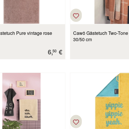
tetuch Pure vintage rose
Cawö Gästetuch Two-Tone
30/50 cm
Verkaufspreis:
6,
€
50