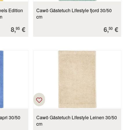
els Edition
Cawö Gästetuch Lifestyle fjord 30/50
cm
cm
Verkaufspreis:
Verkaufs
8,
€
6,
€
95
50
apri 30/50
Cawö Gästetuch Lifestyle Leinen 30/50
cm