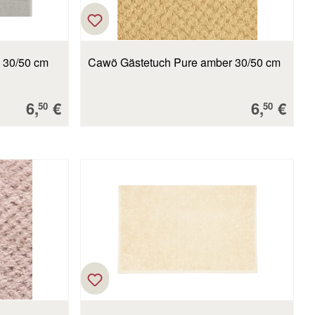
 30/50 cm
Cawö Gästetuch Pure amber 30/50 cm
Verkaufspreis:
Verkaufs
6,
€
6,
€
50
50