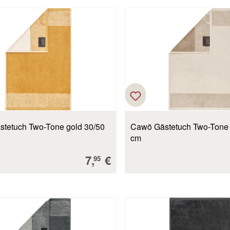
tetuch Two-Tone gold 30/50
Cawö Gästetuch Two-Tone 
cm
Verkaufspreis:
7,
€
95