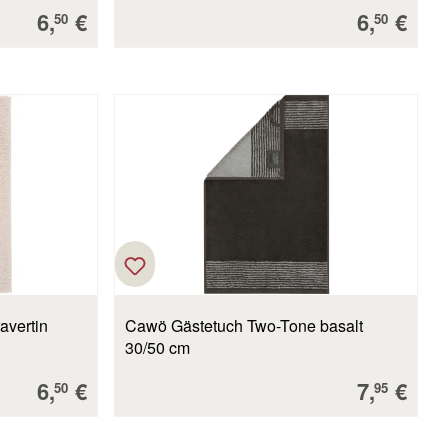
Verkaufspreis:
Verkaufs
6,
€
6,
€
50
50
avertin
Cawö Gästetuch Two-Tone basalt
30/50 cm
Verkaufspreis:
Verkaufs
6,
€
7,
€
50
95