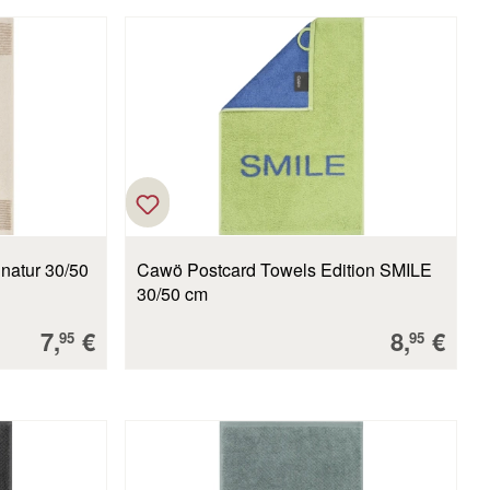
natur 30/50
Cawö Postcard Towels Edition SMILE
30/50 cm
Verkaufspreis:
Verkaufs
7,
€
8,
€
95
95