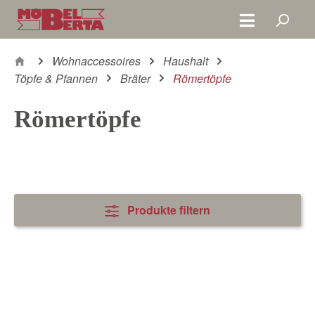
Zum Hauptinhalt springen
Wohnaccessoires
Haushalt
Töpfe & Pfannen
Bräter
Römertöpfe
Römertöpfe
Produkte filtern