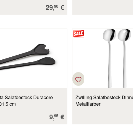
Verkaufspreis:
29,
€
90
ta Salatbesteck Duracore
Zwilling Salatbesteck Dinner
31,5 cm
Metallfarben
Verkaufspreis:
9,
€
95