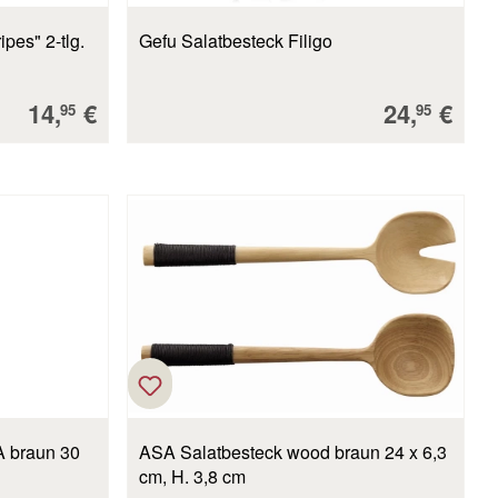
ipes" 2-tlg.
Gefu Salatbesteck Filigo
Verkaufspreis:
Verkaufsp
14,
€
24,
€
95
95
 braun 30
ASA Salatbesteck wood braun 24 x 6,3
cm, H. 3,8 cm