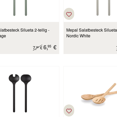
atbesteck Silueta 2-teilig -
Mepal Salatbesteck Silueta 2
age
Nordic White
Verkaufspreis:
6,
€
Regulärer Preis:
95
7,
€
99