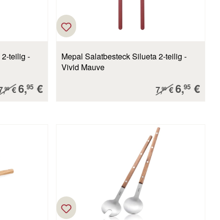
-teilig -
Mepal Salatbesteck Silueta 2-teilig -
Vivid Mauve
Verkaufspreis:
Verkaufs
6,
€
6,
€
Regulärer Preis:
Regulärer Preis:
95
95
7,
€
7,
€
99
99