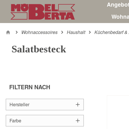
Angebo
m Hauptinhalt springen
Zur Suche springen
Zur Hauptnavigation springen
Wohna
Wohnaccessoires
Haushalt
Küchenbedarf & 
Salatbesteck
FILTERN NACH
Hersteller
Farbe