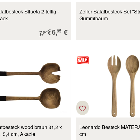
atbesteck Silueta 2-teilig -
Zeller Salatbesteck-Set "Str
lack
Gummibaum
Verkaufspreis:
6,
€
Regulärer Preis:
95
7,
€
99
tbesteck wood braun 31,2 x
Leonardo Besteck MATERA
. 5,4 cm, Akazie
cm