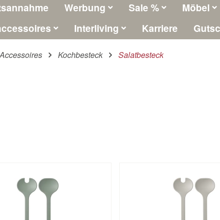
tsannahme
Werbung
Sale %
Möbel
ccessoires
Interliving
Karriere
Gutsc
Accessoires
Kochbesteck
Salatbesteck