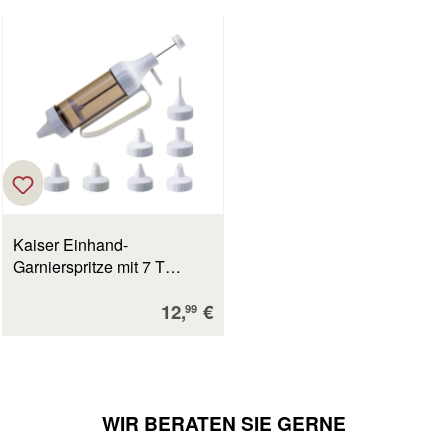
Kaiser Einhand-
Garnierspritze mit 7 T
PATISSERIE Kunststoff
Verkaufspreis:
12,
€
99
WIR BERATEN SIE GERNE