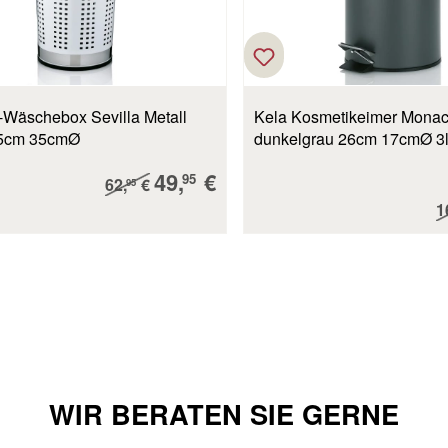
z-Wäschebox Sevilla Metall
Kela Kosmetikeimer Monac
,5cm 35cmØ
dunkelgrau 26cm 17cmØ 3
Verkaufspreis:
49,
€
Regulärer Preis:
95
62,
€
95
R
1
WIR BERATEN SIE GERNE