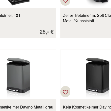
ho Treteimer, 40 l
Zeller Treteimer m. Soft Clos
Metall/Kunsststoff
Verkaufspreis:
-
25,
€
metikeimer Davino Metall grau
Kela Kosmetikeimer Davino