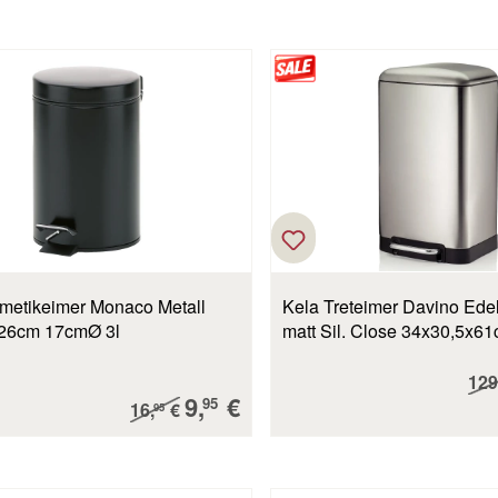
metikeimer Monaco Metall
Kela Treteimer Davino Edels
 26cm 17cmØ 3l
matt Sil. Close 34x30,5x61
Reg
129
Verkaufspreis:
9,
€
Regulärer Preis:
95
16,
€
95