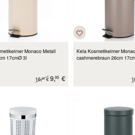
metikeimer Monaco Metall
Kela Kosmetikeimer Monac
cm 17cmØ 3l
cashmerebraun 26cm 17cm
Verkaufspreis:
9,
€
Regulärer Preis:
R
95
16,
€
1
95