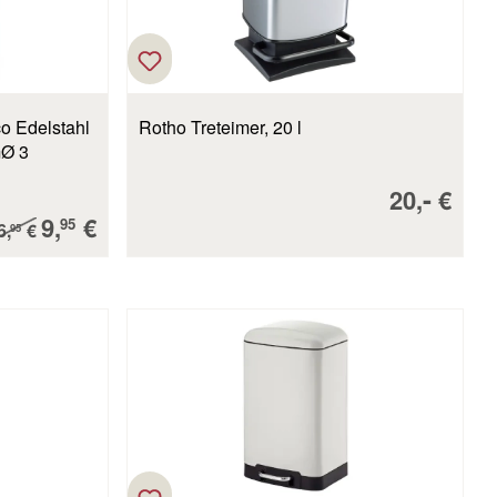
o Edelstahl
Rotho Treteimer, 20 l
mØ 3
Verkaufsp
-
20,
€
Verkaufspreis:
9,
€
egulärer Preis:
95
6,
€
95