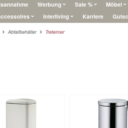
tsannahme
Werbung
Sale %
Möbel
ccessoires
Interliving
Karriere
Gutsc
Abfallbehälter
Treteimer