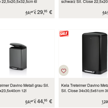
e 22,5x20,5x32,5cm 6l
schwarz Sil. Close 22,5x2
6l
Verkaufspreis:
29,
€
Regulärer Preis:
Reg
95
44,
€
44,
95
eimer Davino Metall grau Sil.
Kela Treteimer Davino Meta
x23,5x40cm 12l
Sil. Close 34x30,5x61cm 3
Verkaufspreis:
44,
€
Regulärer Preis:
Reg
95
64,
€
129
95