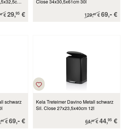
0,5x32,5cm
Close 34x30,5x61cm 30l
Verkaufspreis:
Verkaufsp
-
29,
€
69,
€
ulärer Preis:
Regulärer Preis:
95
€
129,
€
95
95
ll schwarz
Kela Treteimer Davino Metall schwarz
0l
Sil. Close 27x23,5x40cm 12l
Verkaufspreis:
-
Verkaufsp
69,
€
44,
€
ulärer Preis:
Regulärer Preis:
95
,
€
64,
€
95
95