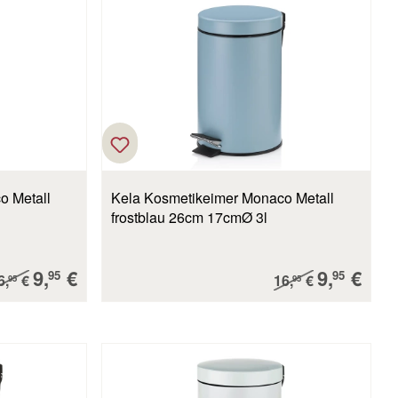
o Metall
Kela Kosmetikeimer Monaco Metall
frostblau 26cm 17cmØ 3l
Verkaufspreis:
Verkaufs
9,
€
9,
€
egulärer Preis:
Regulärer Preis:
95
95
6,
€
16,
€
95
95