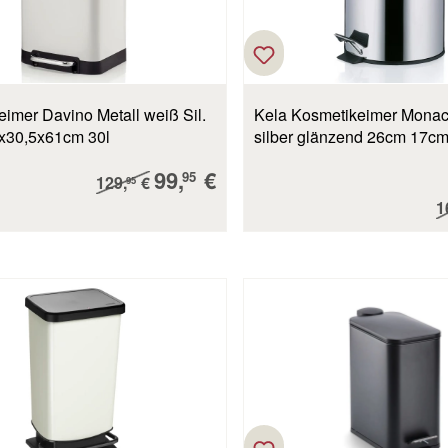
eimer Davino Metall weiß Sil.
Kela Kosmetikeimer Monac
x30,5x61cm 30l
silber glänzend 26cm 17c
Verkaufspreis:
99,
€
Regulärer Preis:
95
129,
€
95
R
1