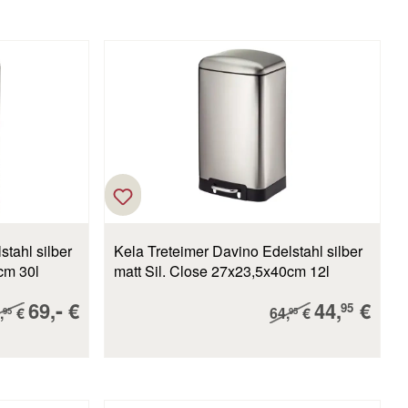
tahl silber
Kela Treteimer Davino Edelstahl silber
cm 30l
matt Sil. Close 27x23,5x40cm 12l
Verkaufspreis:
-
Verkaufsp
69,
€
44,
€
ulärer Preis:
Regulärer Preis:
95
,
€
64,
€
95
95