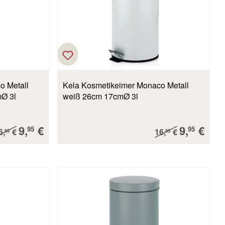
o Metall
Kela Kosmetikeimer Monaco Metall
Ø 3l
weiß 26cm 17cmØ 3l
Verkaufspreis:
Verkaufs
9,
€
9,
€
egulärer Preis:
Regulärer Preis:
95
95
6,
€
16,
€
95
95