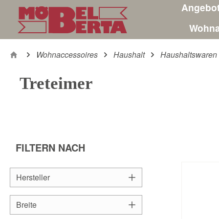
Angebo
m Hauptinhalt springen
Zur Suche springen
Zur Hauptnavigation springen
Wohna
Wohnaccessoires
Haushalt
Haushaltswaren
Treteimer
FILTERN NACH
Hersteller
Breite