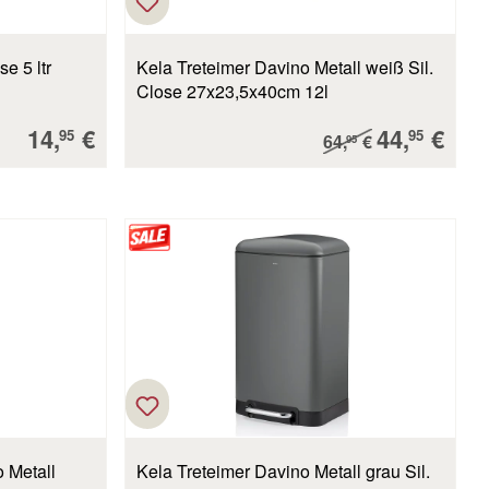
e 5 ltr
Kela Treteimer Davino Metall weiß Sil.
Close 27x23,5x40cm 12l
Verkaufspreis:
Verkaufsp
14,
€
44,
€
Regulärer Preis:
95
95
64,
€
95
 Metall
Kela Treteimer Davino Metall grau Sil.