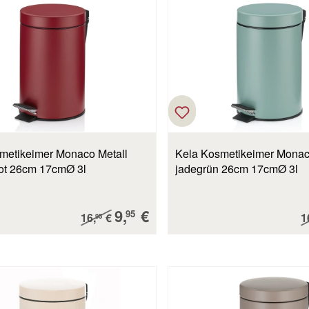
metikeimer Monaco Metall
Kela Kosmetikeimer Monac
ot 26cm 17cmØ 3l
jadegrün 26cm 17cmØ 3l
Verkaufspreis:
9,
€
Regulärer Preis:
R
95
16,
€
1
95