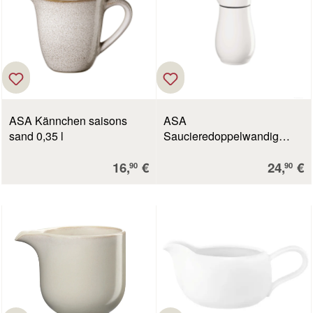
ASA Kännchen saisons
ASA
sand 0,35 l
Saucieredoppelwandig
atable weiß glänzend 0,25 l
Verkaufspreis:
Verkauf
16,
€
24,
€
90
90