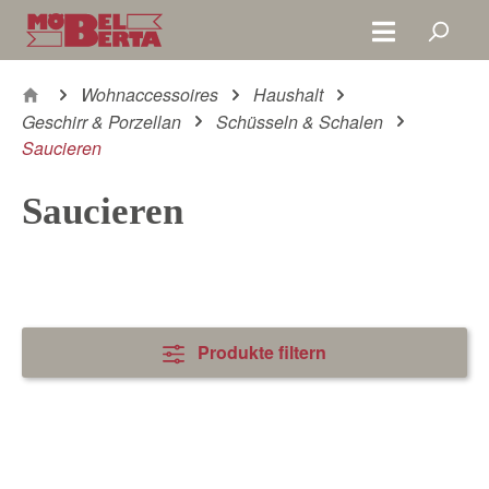
Zum Hauptinhalt springen
Wohnaccessoires
Haushalt
Geschirr & Porzellan
Schüsseln & Schalen
Saucieren
Saucieren
Produkte filtern