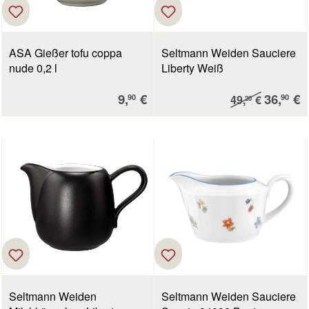
ASA Gießer tofu coppa
Seltmann Weiden Sauciere
nude 0,2 l
Liberty Weiß
Verkaufspreis:
Verkauf
9,
€
Regulärer Preis:
36,
€
90
90
49,
€
20
Seltmann Weiden
Seltmann Weiden Sauciere