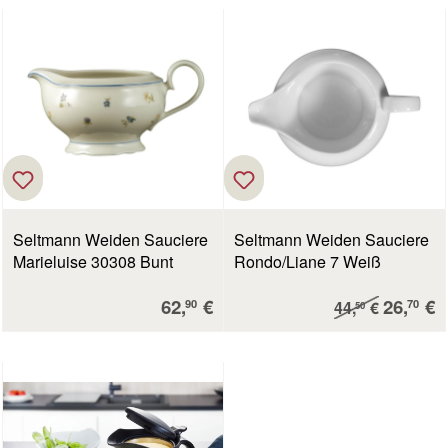
Seltmann Weiden Sauciere
Seltmann Weiden Sauciere
Marieluise 30308 Bunt
Rondo/Liane 7 Weiß
Verkaufspreis:
Verkauf
62,
€
Regulärer Preis:
26,
€
90
70
44,
€
50