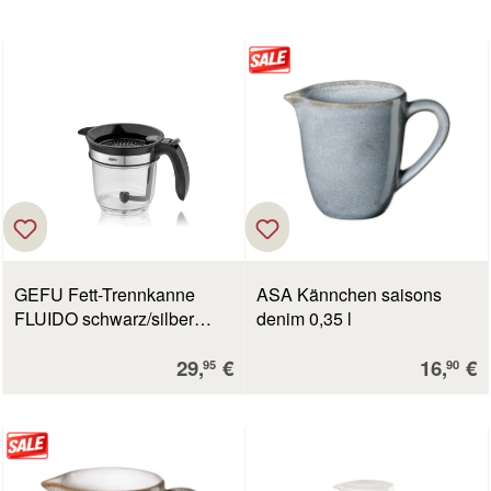
GEFU Fett-Trennkanne
ASA Kännchen saisons
FLUIDO schwarz/silber
denim 0,35 l
Kunststoff|hochwertiger
Verkaufspreis:
Verkauf
29,
€
16,
€
Edelstahl|Kunststoff
95
90