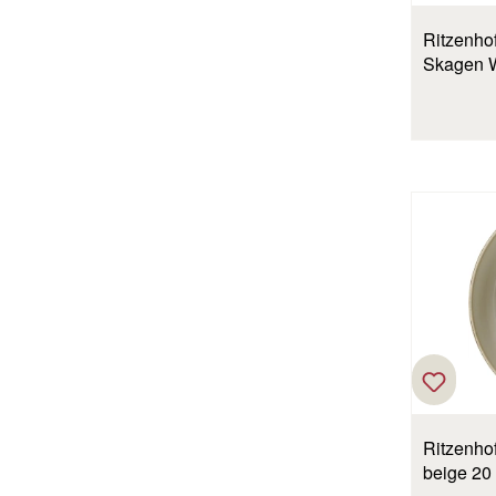
Ritzenhof
Skagen W
Ritzenhof
beige 20