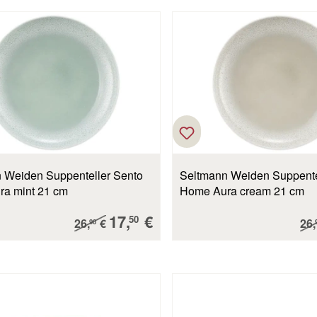
 Weiden Suppenteller Sento
Seltmann Weiden Suppente
Home Aura mint 21 cm
Home Aura cream 21 cm
Verkaufspreis:
17,
€
Regulärer Preis:
Reg
50
26,
€
26,
90