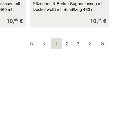
ntassen mit
Ritzenhoff & Breker Suppentassen mit
 460 ml
Deckel weiß mit Schriftzug 460 ml
Verkaufspreis:
Verkaufsp
10,
€
10,
€
95
95
Seite
Seite
Seite
1
2
3