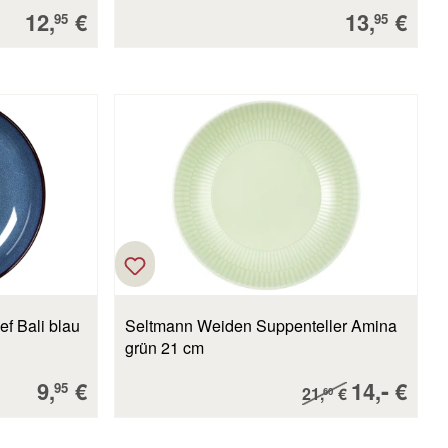
Verkaufspreis:
Verkaufsp
12,
€
13,
€
95
95
ef Bali blau
Seltmann Weiden Suppenteller Amina
grün 21 cm
Verkaufspreis:
Verkaufsp
-
9,
€
14,
€
Regulärer Preis:
95
21,
€
60