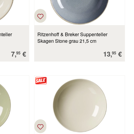
teller
Ritzenhoff & Breker Suppenteller
Skagen Stone grau 21,5 cm
Verkaufspreis:
Verkaufsp
7,
€
13,
€
95
95