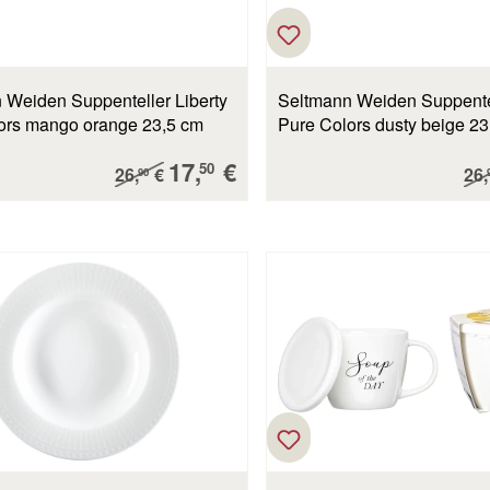
 Weiden Suppenteller Liberty
Seltmann Weiden Suppentel
ors mango orange 23,5 cm
Pure Colors dusty beige 23
Verkaufspreis:
17,
€
Regulärer Preis:
Reg
50
26,
€
26,
90