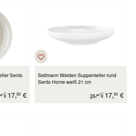
ller Sento
Seltmann Weiden Suppenteller rund
Sento Home weiß 21 cm
Verkaufspreis:
Verkaufsp
17,
€
17,
€
ulärer Preis:
Regulärer Preis:
50
50
€
26,
€
90
90