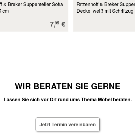
f & Breker Suppenteller Sofia
Ritzenhoff & Breker Suppe
5 cm
Deckel weiß mit Schriftzug
Verkaufspreis:
7,
€
95
WIR BERATEN SIE GERNE
Lassen Sie sich vor Ort rund ums Thema Möbel beraten.
Jetzt Termin vereinbaren