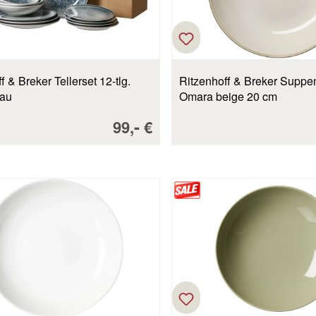
f & Breker Tellerset 12-tlg.
Ritzenhoff & Breker Suppen
rau
Omara beige 20 cm
Verkaufspreis:
-
99,
€