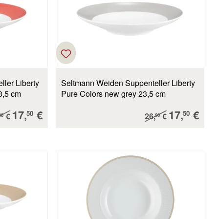
ler Liberty
Seltmann Weiden Suppenteller Liberty
ed 23,5 cm
Pure Colors new grey 23,5 cm
Verkaufspreis:
Verkaufsp
17,
€
17,
€
ulärer Preis:
Regulärer Preis:
50
50
€
26,
€
90
90