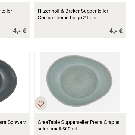
teller
Ritzenhoff & Breker Suppenteller
Cecina Creme beige 21 cm
Verkaufspreis:
-
Verkaufs
-
4,
€
4,
€
etra Schwarz
CreaTable Suppenteller Pietra Graphit
seidenmatt 600 ml