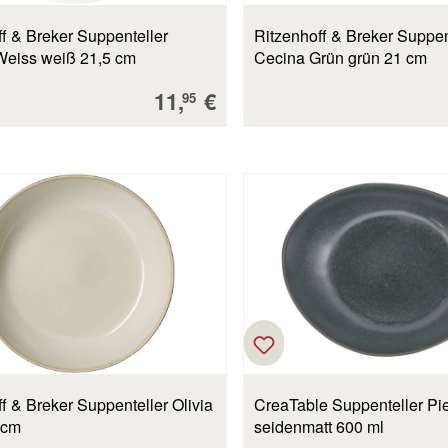
f & Breker Suppenteller
Ritzenhoff & Breker Suppen
eiss weiß 21,5 cm
Cecina Grün grün 21 cm
Verkaufspreis:
11,
€
95
f & Breker Suppenteller Olivia
CreaTable Suppenteller Pi
 cm
seidenmatt 600 ml