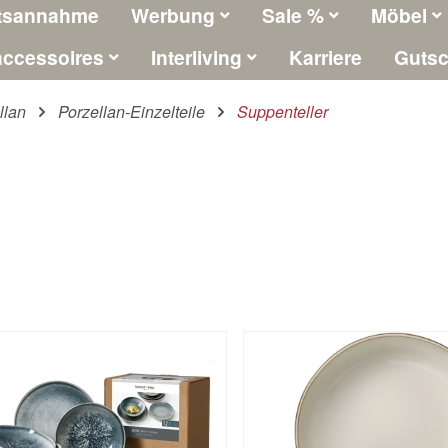
tsannahme
Werbung
Sale %
Möbel
ccessoires
Interliving
Karriere
Gutsc
llan
Porzellan-Einzelteile
Suppenteller