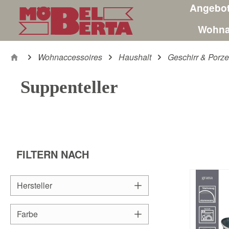
Angebo
m Hauptinhalt springen
Zur Suche springen
Zur Hauptnavigation springen
Wohna
Wohnaccessoires
Haushalt
Geschirr & Porze
Suppenteller
FILTERN NACH
Hersteller
Farbe