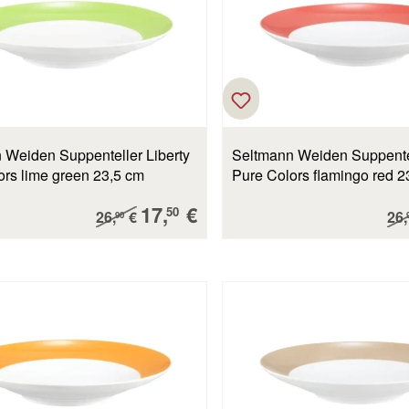
 Weiden Suppenteller Liberty
Seltmann Weiden Suppentel
ors lime green 23,5 cm
Pure Colors flamingo r
Verkaufspreis:
17,
€
Regulärer Preis:
Reg
50
26,
€
26,
90