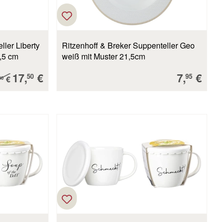
ler Liberty
Ritzenhoff & Breker Suppenteller Geo
,5 cm
weiß mit Muster 21,5cm
Verkaufspreis:
Verkaufs
17,
€
7,
€
ulärer Preis:
50
95
€
90