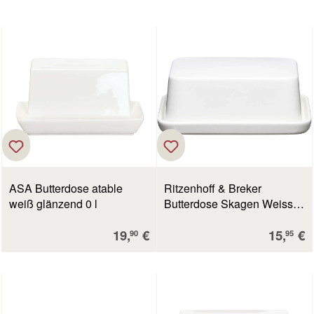
ASA Butterdose atable
Ritzenhoff & Breker
weiß glänzend 0 l
Butterdose Skagen Weiss
weiß 16 x 12 x 6 cm
Verkaufspreis:
Verkauf
19,
€
15,
€
90
95