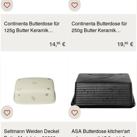
Continenta Butterdose für
Continenta Butterdose für
125g Butter Keramik
250g Butter Keramik
schwarz 9,5x7x6 cm
schwarz 12x10x6 cm
Verkaufspreis:
Verkauf
14,
€
19,
€
95
95
Seltmann Weiden Deckel
ASA Butterdose kitchen'art