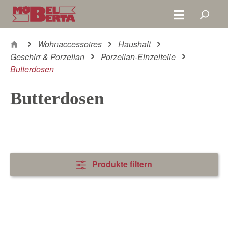
Zum Hauptinhalt springen
Wohnaccessoires
Haushalt
Geschirr & Porzellan
Porzellan-Einzelteile
Butterdosen
Butterdosen
Produkte filtern