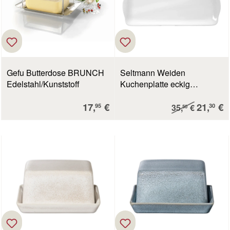
Gefu Butterdose BRUNCH
Seltmann Weiden
Edelstahl/Kunststoff
Kuchenplatte eckig
Rondo/Liane 7 Weiß
Verkaufspreis:
Verkauf
17,
€
Regulärer Preis:
21,
€
95
30
35,
€
50