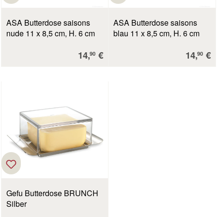
ASA Butterdose saisons
ASA Butterdose saisons
nude 11 x 8,5 cm, H. 6 cm
blau 11 x 8,5 cm, H. 6 cm
Verkaufspreis:
Verkauf
14,
€
14,
€
90
90
Gefu Butterdose BRUNCH
Silber