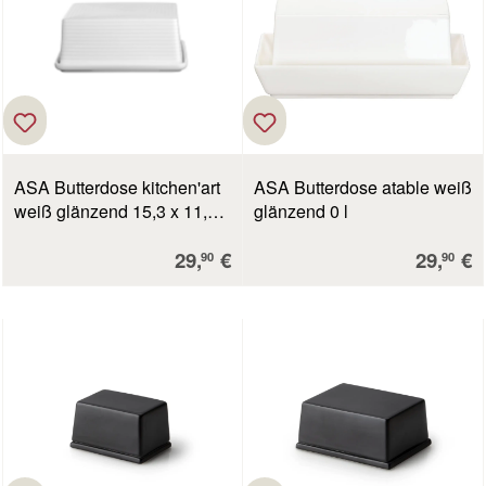
ASA Butterdose kitchen'art
ASA Butterdose atable weiß
weiß glänzend 15,3 x 11,6
glänzend 0 l
cm, H. 7 cm
Verkaufspreis:
Verkauf
29,
€
29,
€
90
90