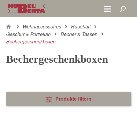
Zum Hauptinhalt springen
Wohnaccessoires
Haushalt
Geschirr & Porzellan
Becher & Tassen
Bechergeschenkboxen
Bechergeschenkboxen
Produkte filtern