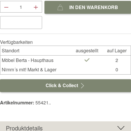
Produkt Anzahl: Gib den gewünschten Wert ein
IN DEN WARENKORB
Verfügbarkeiten
Standort
ausgestellt
auf Lager
Möbel Berta - Haupthaus
2
Nimm´s mit! Markt & Lager
0
Click & Collect
Artikelnummer:
55421..
Produktdetails