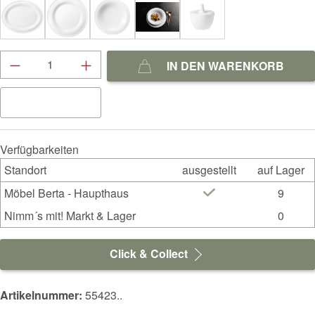
Produkt Anzahl: Gib den gewünschten Wert ein
IN DEN WARENKORB
Verfügbarkeiten
Standort
ausgestellt
auf Lager
Möbel Berta - Haupthaus
9
Nimm´s mit! Markt & Lager
0
Click & Collect
Artikelnummer:
55423..