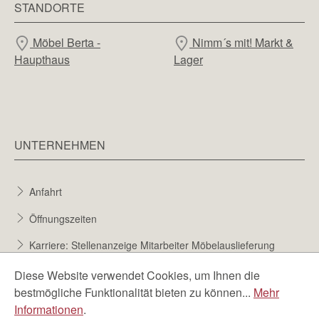
STANDORTE
Möbel Berta -
Nimm´s mit! Markt &
Haupthaus
Lager
UNTERNEHMEN
Anfahrt
Öffnungszeiten
Karriere: Stellenanzeige Mitarbeiter Möbelauslieferung
Karriere bei Möbel Berta
Diese Website verwendet Cookies, um Ihnen die
bestmögliche Funktionalität bieten zu können...
Mehr
Bewerbungsformular
Informationen
.