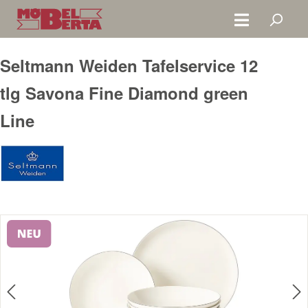
Zum Hauptinhalt springen
Seltmann Weiden Tafelservice 12
tlg Savona Fine Diamond green
Line
Bildergalerie überspringen
Neu