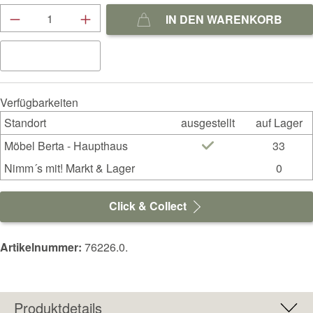
Produkt Anzahl: Gib den gewünschten Wert ein
IN DEN WARENKORB
Verfügbarkeiten
Standort
ausgestellt
auf Lager
Möbel Berta - Haupthaus
33
Nimm´s mit! Markt & Lager
0
Click & Collect
Artikelnummer:
76226.0.
Produktdetails