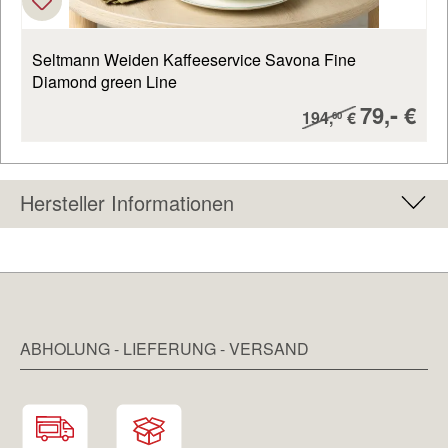
Seltmann Weiden Kaffeeservice Savona Fine
Diamond green Line
Verkaufs
-
79,
€
Regulärer Preis:
194,
€
60
Hersteller Informationen
ABHOLUNG - LIEFERUNG - VERSAND