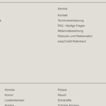
Service
Kontakt
s
Terminvereinbarung
FAQ - häufige Fragen
Widerrufsbelehrung
Retouren und Reklamation
easyCredit-Ratenkauf
Himolla
Pelipal
Koinor
Rauch
Loddenkemper
Schlaraffia
Nobilia
Schüller Küchen