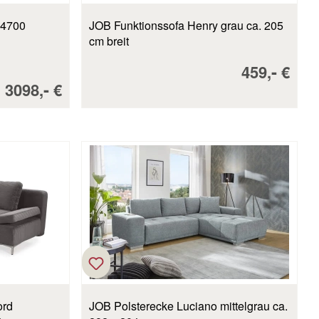
JOB Funktionssofa Henry grau ca. 205
cm breit
Verkaufspr
-
459,
€
Verkaufspreis:
-
3098,
€
JOB Polsterecke Luciano mittelgrau ca.