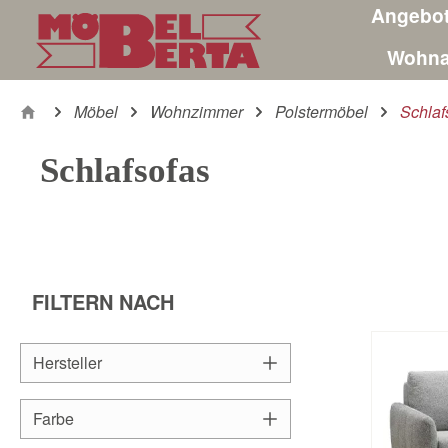
Angebo
m Hauptinhalt springen
Zur Suche springen
Zur Hauptnavigation springen
Wohna
Möbel
Wohnzimmer
Polstermöbel
Schlaf
Schlafsofas
FILTERN NACH
Hersteller
Farbe