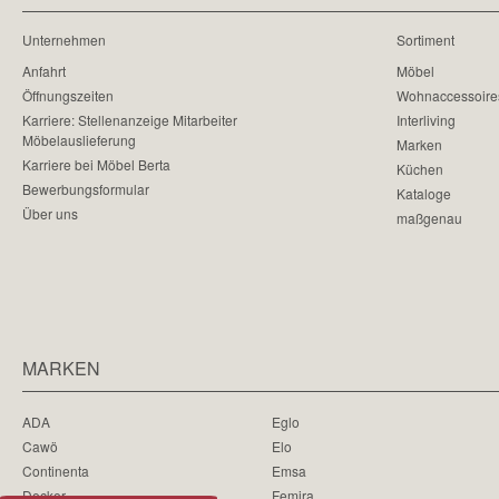
Unternehmen
Sortiment
Anfahrt
Möbel
Öffnungszeiten
Wohnaccessoire
Karriere: Stellenanzeige Mitarbeiter
Interliving
Möbelauslieferung
Marken
Karriere bei Möbel Berta
Küchen
Bewerbungsformular
Kataloge
Über uns
maßgenau
MARKEN
ADA
Eglo
Cawö
Elo
Continenta
Emsa
Decker
Femira