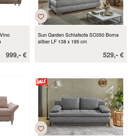
 Vino
Sun Garden Schlafsofa SO350 Borna
m
silber LF 138 x 195 cm
Verkaufspreis:
-
Verkaufspr
-
999,
€
529,
€