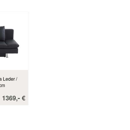
 cm
Verkaufspreis:
-
1369,
€