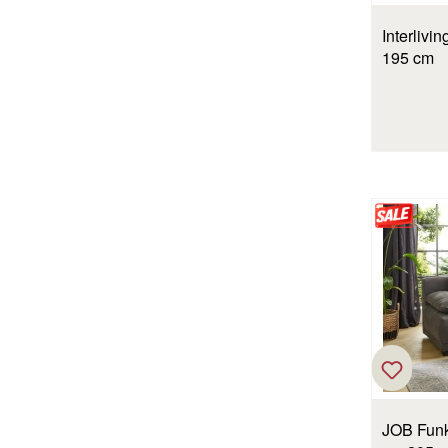
Interliving Schlafsofa 4700 natur
195 cm
JOB Funktionssofa Louis dunkelgrau