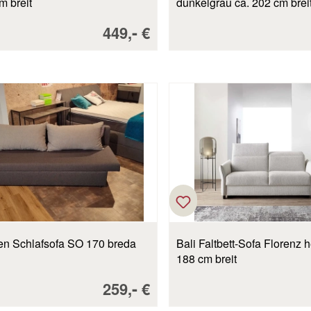
m breit
dunkelgrau ca. 202 cm brei
Verkaufspreis:
-
449,
€
en Schlafsofa SO 170 breda
Bali Faltbett-Sofa Florenz hellgrau ca.
188 cm breit
Verkaufspreis:
-
259,
€