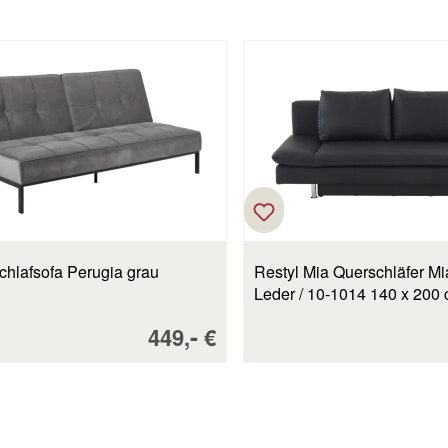
chlafsofa Perugia grau
Restyl Mia Querschläfer Mia Leder /
Leder / 10-1014 140 x 200
Verkaufspreis:
-
449,
€