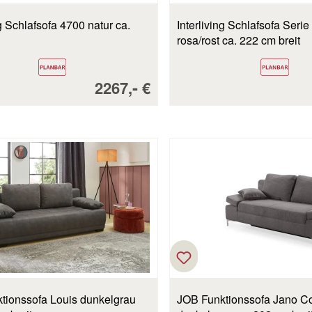
 ca.
Interliving Schlafsofa Serie 4700
rosa/rost ca. 222 cm breit
Verkaufspreis:
-
2267,
€
JOB Funktionssofa Jano Cord