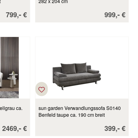
t
282 x 204 cm
Verkaufspreis:
-
Verkaufspr
-
799,
€
999,
€
sun garden Verwandlungssofa S0140
Benfeld taupe ca. 190 cm breit
Verkaufspreis:
-
Verkaufspr
-
2469,
€
399,
€