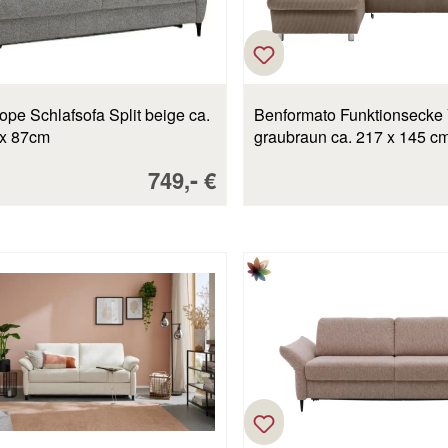
pe Schlafsofa Split beige ca.
Benformato Funktionsecke
 x 87cm
graubraun ca. 217 x 145 c
Verkaufspreis:
-
749,
€