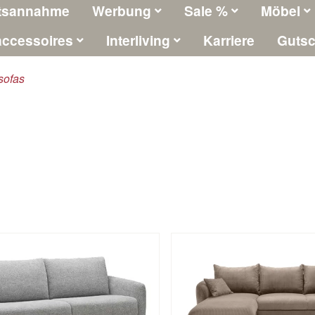
tsannahme
Werbung
Sale %
Möbel
ccessoires
Interliving
Karriere
Gutsc
sofas