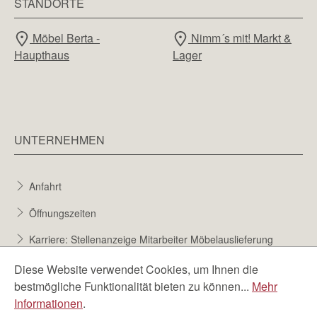
STANDORTE
Möbel Berta -
Nimm´s mit! Markt &
Haupthaus
Lager
UNTERNEHMEN
Anfahrt
Öffnungszeiten
Karriere: Stellenanzeige Mitarbeiter Möbelauslieferung
Karriere bei Möbel Berta
Diese Website verwendet Cookies, um Ihnen die
bestmögliche Funktionalität bieten zu können...
Mehr
Bewerbungsformular
Informationen
.