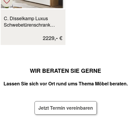
C. Disselkamp Luxus
Schwebetürenschrank
Wildeiche/weiß B/H/T:
Verkaufspreis:
-
2229,
€
301,3 x 230,2 x 68 cm
WIR BERATEN SIE GERNE
Lassen Sie sich vor Ort rund ums Thema Möbel beraten.
Jetzt Termin vereinbaren