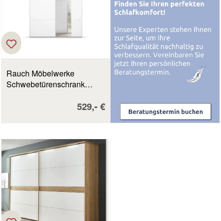
Rauch Möbelwerke
Schwebetürenschrank
Kronach alpinweiß
Verkaufspreis:
-
529,
€
alpinweiß