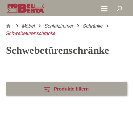
Zum Hauptinhalt springen
Möbel
Schlafzimmer
Schränke
Schwebetürenschränke
Schwebetürenschränke
Produkte filtern