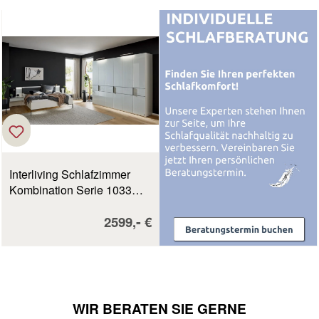
Interliving Schlafzimmer
Kombination Serie 1033
weiß mit Glaseinlage LF ca.
Verkaufspreis:
-
2599,
€
180 x 200 cm
WIR BERATEN SIE GERNE