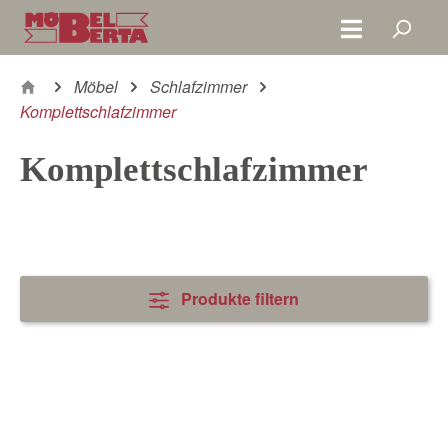
Zum Hauptinhalt springen
Möbel
Schlafzimmer
Komplettschlafzimmer
Komplettschlafzimmer
Produkte filtern