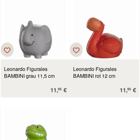
Leonardo Figurales
Leonardo Figurales
BAMBINI grau 11,5 cm
BAMBINI rot 12 cm
Verkaufspreis:
Verkauf
11,
€
11,
€
95
95