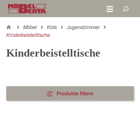
Zum Hauptinhalt springen
Möbel
Kids
Jugendzimmer
Kinderbeistelltische
Kinderbeistelltische
Produkte filtern