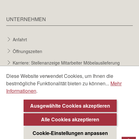
UNTERNEHMEN
Anfahrt
Öffnungszeiten
Karriere: Stellenanzeige Mitarbeiter Möbelauslieferung
Karriere bei Möbel Berta
Diese Website verwendet Cookies, um Ihnen die
bestmögliche Funktionalität bieten zu können...
Mehr
Bewerbungsformular
Informationen
.
Über uns
Ausgewählte Cookies akzeptieren
Beratungstermin ❯
Alle Cookies akzeptieren
Cookie-Einstellungen anpassen