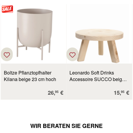
Boltze Pflanztopfhalter
Leonardo Soft Drinks
Kilana beige 23 cm hoch
Accessoire SUCCO beige
13 cm
Verkaufspreis:
Verkauf
26,
€
15,
€
95
95
WIR BERATEN SIE GERNE