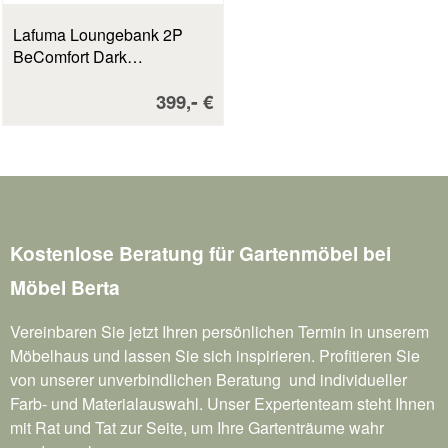
Lafuma Loungebank 2P
BeComfort Dark
Grey/Titane ca. 123 cm breit
Verkaufspreis:
-
399,
€
Kostenlose Beratung für Gartenmöbel bei
Möbel Berta
Vereinbaren Sie jetzt Ihren persönlichen Termin in unserem
Möbelhaus und lassen Sie sich inspirieren. Profitieren Sie
von unserer unverbindlichen Beratung und individueller
Farb- und Materialauswahl. Unser Expertenteam steht Ihnen
mit Rat und Tat zur Seite, um Ihre Gartenträume wahr