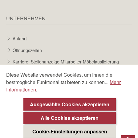
UNTERNEHMEN
Anfahrt
Öffnungszeiten
Karriere: Stellenanzeige Mitarbeiter Möbelauslieferung
Karriere bei Möbel Berta
Diese Website verwendet Cookies, um Ihnen die
bestmögliche Funktionalität bieten zu können...
Mehr
Bewerbungsformular
Informationen
.
Über uns
Ausgewählte Cookies akzeptieren
Beratungstermin ❯
Alle Cookies akzeptieren
Cookie-Einstellungen anpassen