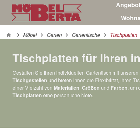
Angebo
m Hauptinhalt springen
Zur Suche springen
Zur Hauptnavigation springen
Wohna
Möbel
Garten
Gartentische
Tischplatten
Tischplatten für Ihren i
Gestalten Sie Ihren individuellen Gartentisch mit unsere
Tischgestellen
und bieten Ihnen die Flexibilität, Ihren 
einer Vielzahl von
Materialien
,
Größen
und
Farben
, um 
Tischplatten
eine persönliche Note.