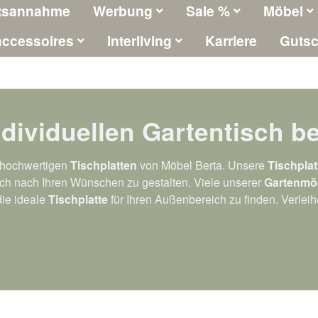
tsannahme
Werbung
Sale %
Möbel
ccessoires
Interliving
Karriere
Gutsc
ndividuellen Gartentisch b
n hochwertigen
Tischplatten
von Möbel Berta. Unsere
Tischplat
Tisch nach Ihren Wünschen zu gestalten. Viele unserer
Gartenmö
die ideale
Tischplatte
für Ihren Außenbereich zu finden. Verleih