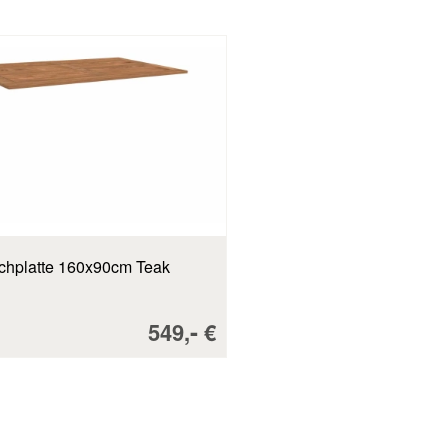
schplatte 160x90cm Teak
Verkaufspreis:
-
549,
€