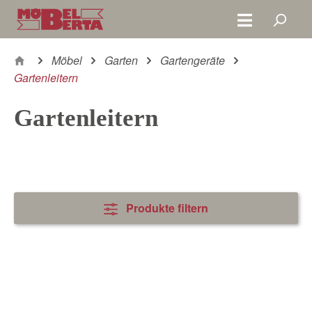
Zum Hauptinhalt springen
Möbel
Garten
Gartengeräte
Gartenleitern
Gartenleitern
Produkte filtern