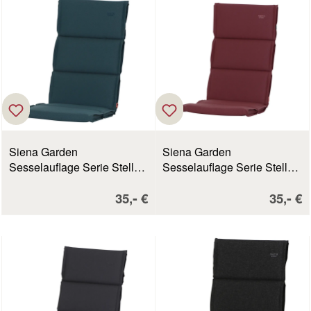
Siena Garden
Siena Garden
Sesselauflage Serie Stella
Sesselauflage Serie Stella
petrol
altrosa
Verkaufspreis:
Verkau
-
-
35,
€
35,
€