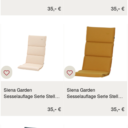
silber
safari
Verkaufspreis:
Verkau
-
-
35,
€
35,
€
Siena Garden
Siena Garden
Sesselauflage Serie Stella
Sesselauflage Serie Stella
ecru
gelb
Verkaufspreis:
Verkau
-
-
35,
€
35,
€