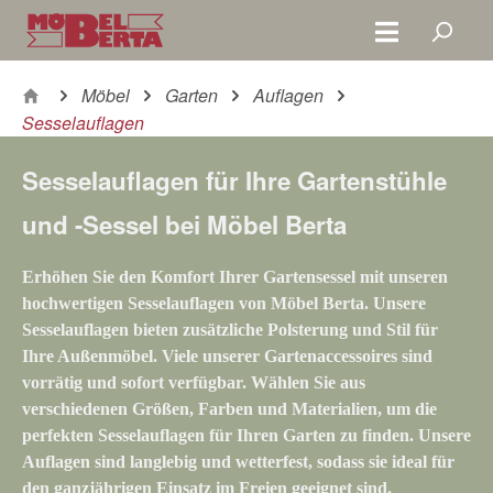
Zum Hauptinhalt springen
Möbel
Garten
Auflagen
Sesselauflagen
Sesselauflagen für Ihre Gartenstühle
und -Sessel bei Möbel Berta
Erhöhen Sie den Komfort Ihrer Gartensessel mit unseren
hochwertigen
Sesselauflagen
von Möbel Berta. Unsere
Sesselauflagen
bieten zusätzliche Polsterung und Stil für
Ihre Außenmöbel. Viele unserer
Gartenaccessoires
sind
vorrätig
und sofort verfügbar. Wählen Sie aus
verschiedenen
Größen
,
Farben
und
Materialien
, um die
perfekten
Sesselauflagen
für Ihren Garten zu finden. Unsere
Auflagen sind langlebig und wetterfest, sodass sie ideal für
den ganzjährigen Einsatz im Freien geeignet sind.