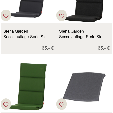
Siena Garden
Siena Garden
Sesselauflage Serie Stella
Sesselauflage Serie Stella
grau
anthrazit
Verkaufspreis:
Verkau
-
-
35,
€
35,
€