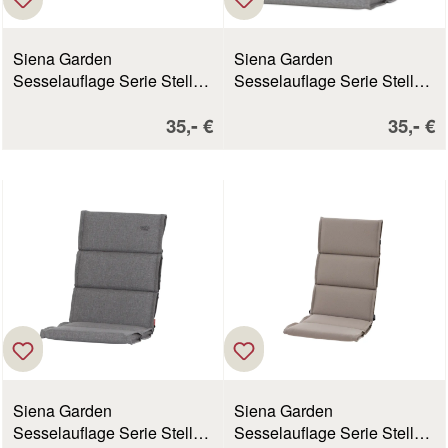
Siena Garden
Siena Garden
Sesselauflage Serie Stella
Sesselauflage Serie Stella
ecru
silber
Verkaufspreis:
Verkau
-
-
35,
€
35,
€
Siena Garden
Siena Garden
Sesselauflage Serie Stella
Sesselauflage Serie Stella