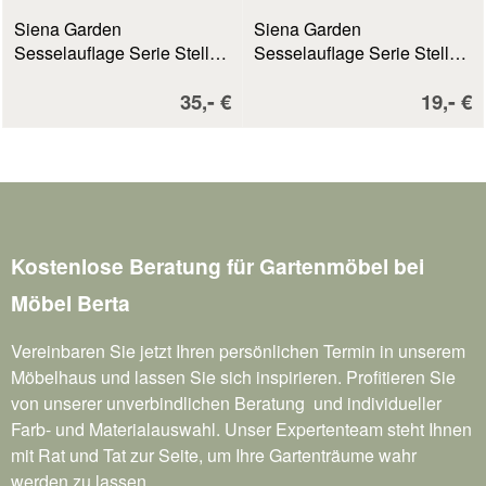
Siena Garden
Siena Garden
Sesselauflage Serie Stella
Sesselauflage Serie Stella
grün
anthrazit
Verkaufspreis:
Verkau
-
-
35,
€
19,
€
Kostenlose Beratung für Gartenmöbel bei
Möbel Berta
Vereinbaren Sie jetzt Ihren persönlichen Termin in unserem
Möbelhaus und lassen Sie sich inspirieren. Profitieren Sie
von unserer unverbindlichen Beratung und individueller
Farb- und Materialauswahl. Unser Expertenteam steht Ihnen
mit Rat und Tat zur Seite, um Ihre Gartenträume wahr
werden zu lassen.