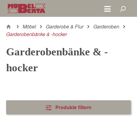
Zum Hauptinhalt springen
Möbel
Garderobe & Flur
Garderoben
Garderobenbänke & -hocker
Garderobenbänke & -
hocker
Produkte filtern