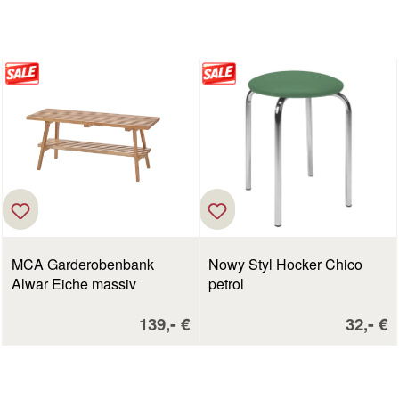
MCA Garderobenbank
Nowy Styl Hocker Chico
Alwar Eiche massiv
petrol
Verkaufspreis:
Verkau
-
-
139,
€
32,
€