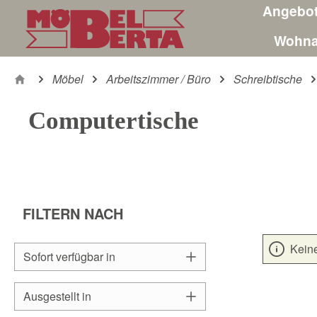
Angebo
m Hauptinhalt springen
Zur Suche springen
Zur Hauptnavigation springen
Wohna
Möbel
Arbeitszimmer / Büro
Schreibtische
Computertische
FILTERN NACH
Kein
Sofort verfügbar in
Ausgestellt in