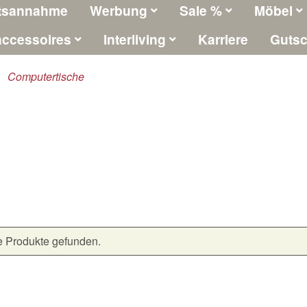
tsannahme
Werbung
Sale %
Möbel
ccessoires
Interliving
Karriere
Gutsc
Computertische
e Produkte gefunden.