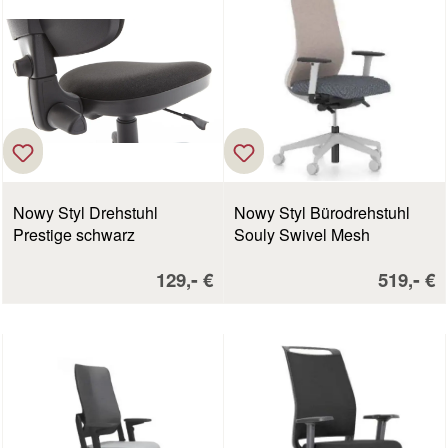
Nowy Styl Drehstuhl
Nowy Styl Bürodrehstuhl
Prestige schwarz
Souly Swivel Mesh
Verkaufspreis:
Verkaufs
-
-
129,
€
519,
€