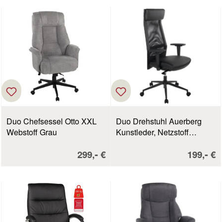
Duo Chefsessel Otto XXL
Duo Drehstuhl Auerberg
Webstoff Grau
Kunstleder, Netzstoff
Schwarz
Verkaufspreis:
Verkaufs
-
-
299,
€
199,
€