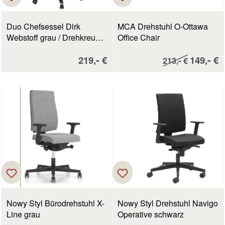
Duo Chefsessel Dirk
MCA Drehstuhl O-Ottawa
Webstoff grau / Drehkreuz
Office Chair
silberfarben
Verkaufspreis:
Verkaufs
-
-
219,
€
Regulärer Preis:
149,
€
-
213,
€
Nowy Styl Bürodrehstuhl X-
Nowy Styl Drehstuhl Navigo
Line grau
Operative schwarz