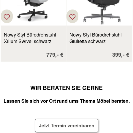
Nowy Styl Bürodrehstuhl
Nowy Styl Bürodrehstuhl
Xilium Swivel schwarz
Giulietta schwarz
Verkaufspreis:
Verkaufs
-
-
779,
€
399,
€
WIR BERATEN SIE GERNE
Lassen Sie sich vor Ort rund ums Thema Möbel beraten.
Jetzt Termin vereinbaren