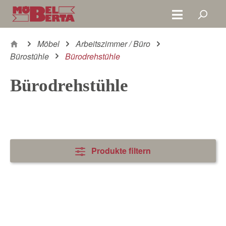
Zum Hauptinhalt springen
Möbel
Arbeitszimmer / Büro
Bürostühle
Bürodrehstühle
Bürodrehstühle
Produkte filtern