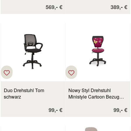
Verkaufspreis:
Verkaufs
-
-
569,
€
389,
€
Duo Drehstuhl Tom
Nowy Styl Drehstuhl
schwarz
Ministyle Cartoon Bezug
Fox Butterfly
Verkaufspreis:
Verkau
-
-
99,
€
99,
€