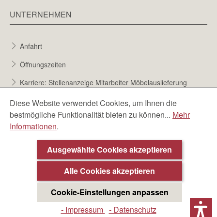
UNTERNEHMEN
Anfahrt
Öffnungszeiten
Karriere: Stellenanzeige Mitarbeiter Möbelauslieferung
Karriere bei Möbel Berta
Diese Website verwendet Cookies, um Ihnen die
bestmögliche Funktionalität bieten zu können...
Mehr
Bewerbungsformular
Informationen
.
Über uns
Ausgewählte Cookies akzeptieren
Beratungstermin ❯
Alle Cookies akzeptieren
Cookie-Einstellungen anpassen
- Impressum
- Datenschutz