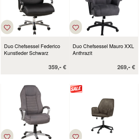
Duo Chefsessel Federico
Duo Chefsessel Mauro XXL
Kunstleder Schwarz
Anthrazit
Verkaufspreis:
Verkaufs
-
-
359,
€
269,
€