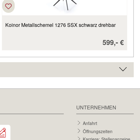
Koinor Metallschemel 1276 SSX schwarz drehbar
eis:
Verkaufspre
-
599,
€
UNTERNEHMEN
Anfahrt
Öffnungszeiten
Karriere: Stellenanzeige