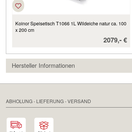
Koinor Speisetisch T1066 1L Wildeiche natur ca. 100
x 200 cm
Verkaufsp
-
2079,
€
Hersteller Informationen
ABHOLUNG - LIEFERUNG - VERSAND