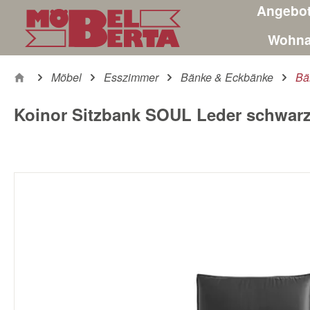
Angebo
m Hauptinhalt springen
Zur Suche springen
Zur Hauptnavigation springen
Wohna
Möbel
Esszimmer
Bänke & Eckbänke
Bä
Koinor Sitzbank SOUL Leder schwarz
Bildergalerie überspringen