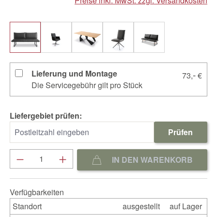
Preise inkl. MwSt. zzgl. Versandkosten
Lieferung und Montage
-
73,
€
Die Servicegebühr gilt pro Stück
Liefergebiet prüfen:
Prüfen
Produkt Anzahl: Gib den gewünschten We
IN DEN WARENKORB
Verfügbarkeiten
Standort
ausgestellt
auf Lager