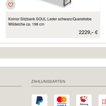
Koinor Sitzbank SOUL Leder schwarz/Querstrebe
Wildeiche ca. 198 cm
reis:
Verkaufspr
-
2229,
€
ZAHLUNGSARTEN