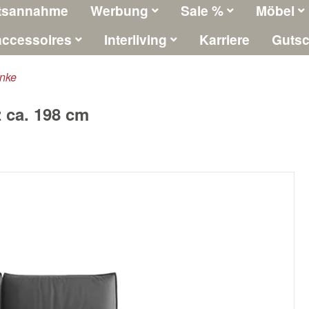
tsannahme
Werbung
Sale %
Möbel
ccessoires
Interliving
Karriere
Gutsc
nke
 ca. 198 cm