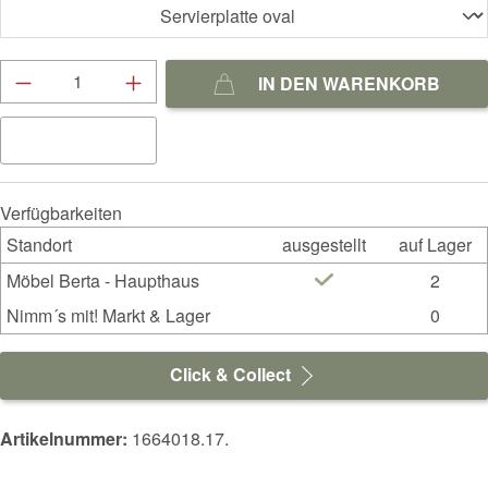
Produkt Anzahl: Gib den gewünschten Wert ein
IN DEN WARENKORB
Verfügbarkeiten
Standort
ausgestellt
auf Lager
Möbel Berta - Haupthaus
2
Nimm´s mit! Markt & Lager
0
Click & Collect
Artikelnummer:
1664018.17.