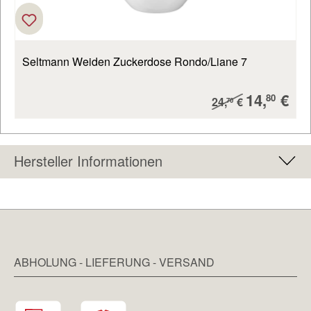
Seltmann Weiden Zuckerdose Rondo/Liane 7
Verkaufs
14,
€
Regulärer Preis:
80
24,
€
70
Hersteller Informationen
ABHOLUNG - LIEFERUNG - VERSAND