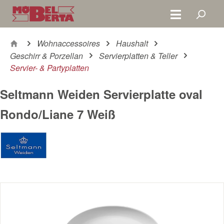
Zum Hauptinhalt springen
Wohnaccessoires
Haushalt
Geschirr & Porzellan
Servierplatten & Teller
Servier- & Partyplatten
Seltmann Weiden Servierplatte oval
Rondo/Liane 7 Weiß
Bildergalerie überspringen