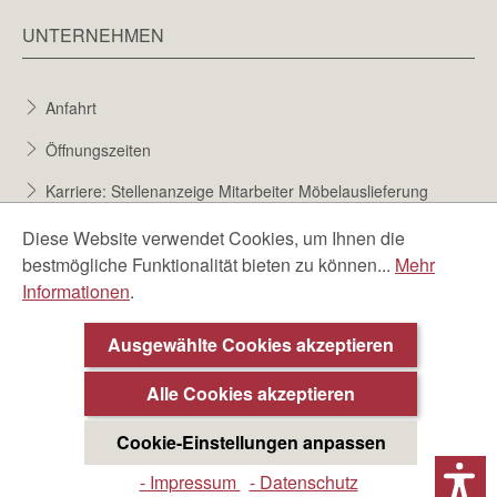
UNTERNEHMEN
Anfahrt
Öffnungszeiten
Karriere: Stellenanzeige Mitarbeiter Möbelauslieferung
Karriere bei Möbel Berta
Diese Website verwendet Cookies, um Ihnen die
bestmögliche Funktionalität bieten zu können...
Mehr
Bewerbungsformular
Informationen
.
Über uns
Ausgewählte Cookies akzeptieren
Alle Cookies akzeptieren
Cookie-Einstellungen anpassen
- Impressum
- Datenschutz