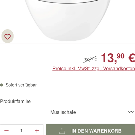
13,
€
90
28,
€
20
Preise inkl. MwSt. zzgl. Versandkosten
Sofort verfügbar
Produktfamilie
Produkt Anzahl: Gib den gewünschten Wert ein
IN DEN WARENKORB