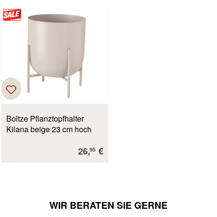
Boltze Pflanztopfhalter
Kilana beige 23 cm hoch
Verkaufspreis:
26,
€
95
WIR BERATEN SIE GERNE