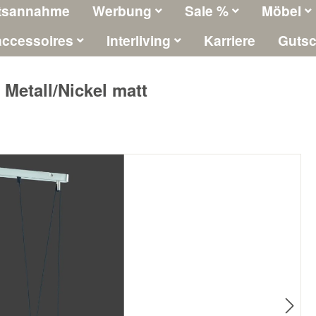
tsannahme
Werbung
Sale %
Möbel
ccessoires
Interliving
Karriere
Gutsc
Metall/Nickel matt