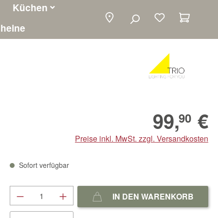
Küchen
Warenko
heine
99,
€
90
Preise inkl. MwSt. zzgl. Versandkosten
Sofort verfügbar
Produkt Anzahl: Gib den gewünschten We
IN DEN WARENKORB