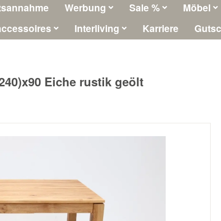
tsannahme
Werbung
Sale %
Möbel
ccessoires
Interliving
Karriere
Gutsc
40)x90 Eiche rustik geölt