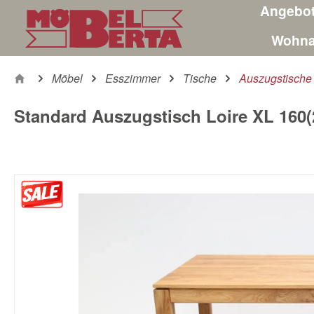
Angebo
m Hauptinhalt springen
Zur Suche springen
Zur Hauptnavigation springen
Wohna
Möbel
Esszimmer
Tische
Auszugstische
Standard Auszugstisch Loire XL 160(2
Bildergalerie überspringen