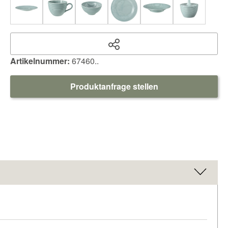
Artikelnummer:
67460..
Produktanfrage stellen