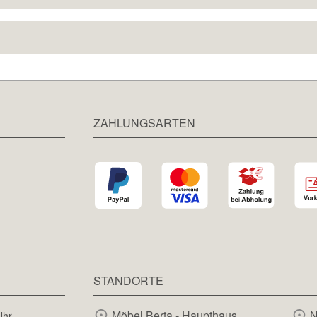
ZAHLUNGSARTEN
STANDORTE
Möbel Berta - Haupthaus
N
Uhr