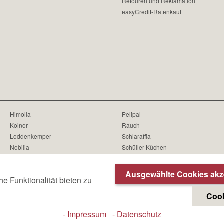
Retouren und Reklamation
easyCredit-Ratenkauf
Himolla
Pelipal
Koinor
Rauch
Loddenkemper
Schlaraffia
Nobilia
Schüller Küchen
Oschmann
Seltmann
Ausgewählte Cookies akz
 Funktionalität bieten zu
Cook
- Impressum
- Datenschutz