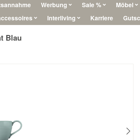
tsannahme
Werbung
Sale %
Möbel
ccessoires
Interliving
Karriere
Gutsc
t Blau