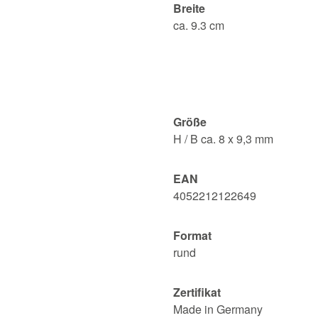
Breite
ca. 9.3 cm
Größe
H / B ca. 8 x 9,3 mm
EAN
4052212122649
Format
rund
Zertifikat
Made in Germany