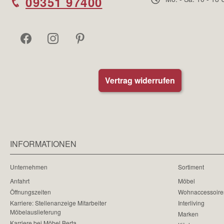
09351 97400
Vertrag widerrufen
INFORMATIONEN
Unternehmen
Sortiment
Anfahrt
Möbel
Öffnungszeiten
Wohnaccessoire
Karriere: Stellenanzeige Mitarbeiter
Interliving
Möbelauslieferung
Marken
Karriere bei Möbel Berta