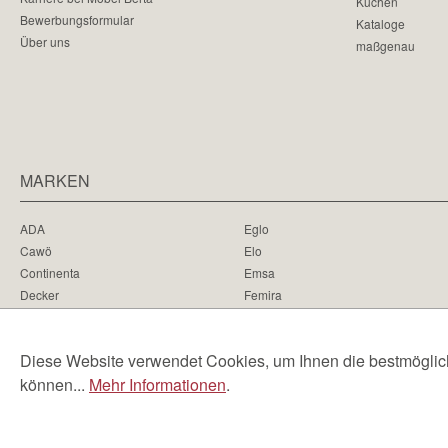
Küchen
Bewerbungsformular
Kataloge
Über uns
maßgenau
MARKEN
ADA
Eglo
Cawö
Elo
Continenta
Emsa
Decker
Femira
Disselkamp
Hartmann
Diese Website verwendet Cookies, um Ihnen die bestmögliche
können...
Mehr Informationen
.