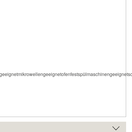
kgeeignetmikrowellengeeignetofenfestspülmaschinengeeignetsc