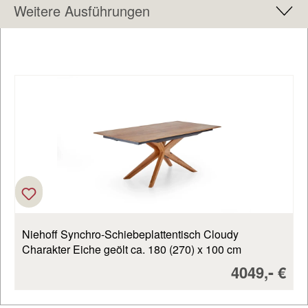
Weitere Ausführungen
Produktgalerie überspringen
Niehoff Synchro-Schiebeplattentisch Cloudy
Charakter Eiche geölt ca. 180 (270) x 100 cm
Verkaufspr
-
4049,
€