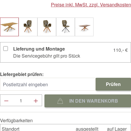
Preise inkl. MwSt. zzgl. Versandkosten
Lieferung und Montage
-
110,
€
Die Servicegebühr gilt pro Stück
Liefergebiet prüfen:
Prüfen
Produkt Anzahl: Gib den gewünschten Wert ein
IN DEN WARENKORB
Verfügbarkeiten
Standort
ausgestellt
auf Lager