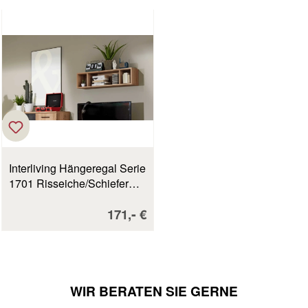
Interliving Hängeregal Serie
1701 Risseiche/Schiefer
Anthrazit B/H/T: 96 x 24 x 23
Verkaufspreis:
-
171,
€
cm
WIR BERATEN SIE GERNE