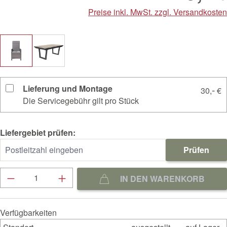
Preise inkl. MwSt. zzgl. Versandkosten
Lieferung und Montage
-
30,
€
Die Servicegebühr gilt pro Stück
Liefergebiet prüfen:
Prüfen
Produkt Anzahl: Gib den gewünschten Wert ein
IN DEN WARENKORB
Verfügbarkeiten