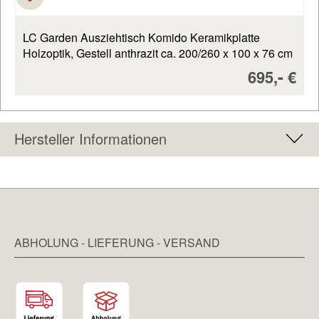
LC Garden Ausziehtisch Komido Keramikplatte
Holzoptik, Gestell anthrazit ca. 200/260 x 100 x 76 cm
Verkaufsp
-
695,
€
Hersteller Informationen
ABHOLUNG - LIEFERUNG - VERSAND