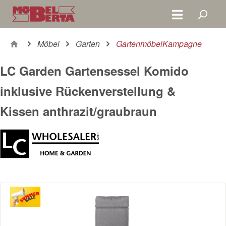
Zum Hauptinhalt springen
Möbel
Garten
GartenmöbelKampagne
LC Garden Gartensessel Komido
inklusive Rückenverstellung &
Kissen anthrazit/graubraun
Bildergalerie überspringen